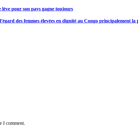
se lève pour son pays gagne toujours
gard des femmes élevées en dignité au Congo principalement la pre
me I comment.