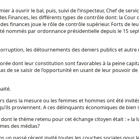
r à ouvrir le bal, puis, suivi de l’inspecteur, Chef de serv
des Finances, les différents types de contrôle dont: la Cour 
 des finances joue le rôle de contrôle supérieur. Forts de le
été nommés par ordonnance présidentielle depuis le 15 sept
a corruption, les détournements des deniers publics et autr
la Corée dont leur constitution sont favorables à la peine ca
as de se saisir de l’opportunité en usant de leur pouvoir 
aité.
s dans la mesure ou les femmes et hommes ont été invités 
u’ils proviennent. A ces délinquants économiques de bien se
F dont le thème retenu pour cet échange citoyen était : » la 
ommes des médias?
dans un passé récent invité toutes les couches sociales pour l