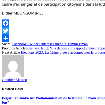
cadre d’échanges et de participation citoyenne dans la lutt
Didier MBONGOMINGI
Facebook
Twitter
Share.
Facebook
Twitter
Pinterest
LinkedIn
Tumblr
Email
Share
Previous Article
Kinshasa: la CENI a déposé son rapport annuel rappor
Next Article
Élections 2023: La Chine prête à accompagner le process
Gauthier Masasu
Related
Posts
Péguy Tshisuaka sur l’autonomisation de la femme : ” Nous somme
bas”