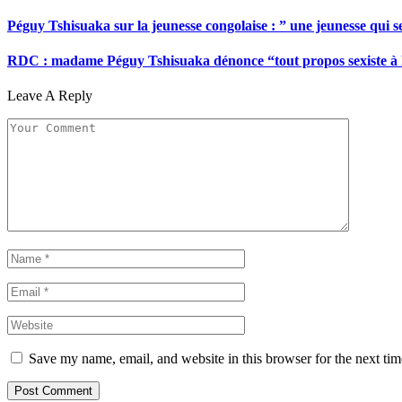
Péguy Tshisuaka sur la jeunesse congolaise : ” une jeunesse qui 
RDC : madame Péguy Tshisuaka dénonce “tout propos sexiste à l’é
Leave A Reply
Save my name, email, and website in this browser for the next ti