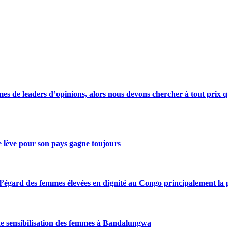
s de leaders d’opinions, alors nous devons chercher à tout prix qu
se lève pour son pays gagne toujours
gard des femmes élevées en dignité au Congo principalement la pre
de sensibilisation des femmes à Bandalungwa