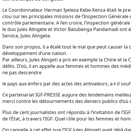
Le Coordonnateur Herman Iyeleza Kebe Kenza était le premie
clou sur les principales missions de l’Inspection Générale 
contrôle parlementaire. A l’en croire, l’inspection générale
le duo Jules Alingete et Victor Batubenga Pandamadi ont 
Service, Jules Alingete.
Dans son propos, il a étalé tout le mal que peut causer l
développement d’une nation.
Par ailleurs, Jules Alingeti a pris en exemple la Chine et 
délits. D’où, il en appelle aux femmes et hommes des médi
ne pas descendre
le pays aux enfers par des actes des antivaleurs, a-t-il souh
Ce partenariat IGF-PRESSE augure des lendemains meilleur
merci contre les détournements des deniers publics d’où q
Plus de cent journalistes ont répondu à l’invitation de l’IG
de l’État, à travers l’IGF: Quel rôle pour les femmes et h
On rappelle à cet effet que l’IGF Jules Alingeti avait déjà 