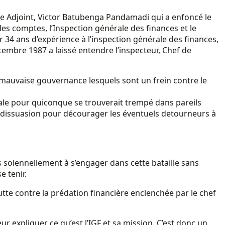
ice Adjoint, Victor Batubenga Pandamadi qui a enfoncé le
des comptes, l’Inspection générale des finances et le
ur 34 ans d’expérience à l’inspection générale des finances,
embre 1987 a laissé entendre l’inspecteur, Chef de
e mauvaise gouvernance lesquels sont un frein contre le
pitale pour quiconque se trouverait trempé dans pareils
de dissuasion pour décourager les éventuels detourneurs à
solennellement à s’engager dans cette bataille sans
 tenir.
lutte contre la prédation financière enclenchée par le chef
eur expliquer ce qu’est l’IGF et sa mission. C’est donc un