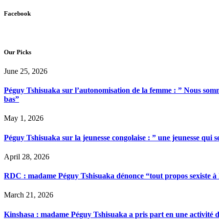
Facebook
Our Picks
June 25, 2026
Péguy Tshisuaka sur l’autonomisation de la femme : ” Nous somme
bas”
May 1, 2026
Péguy Tshisuaka sur la jeunesse congolaise : ” une jeunesse qui 
April 28, 2026
RDC : madame Péguy Tshisuaka dénonce “tout propos sexiste à l’é
March 21, 2026
Kinshasa : madame Péguy Tshisuaka a pris part en une activité 