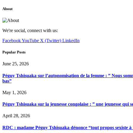
About
We're social, connect with us:
Facebook
YouTube
X (Twitter)
LinkedIn
Popular Posts
June 25, 2026
Péguy Tshisuaka sur l’autonomisation de la femme : ” Nous somme
bas”
May 1, 2026
Péguy Tshisuaka sur la jeunesse congolaise : ” une jeunesse qui 
April 28, 2026
RDC : madame Péguy Tshisuaka dénonce “tout propos sexiste à l’é