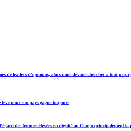
s de leaders d’opinions, alors nous devons chercher à tout prix qu
se lève pour son pays gagne toujours
gard des femmes élevées en dignité au Congo principalement la pre