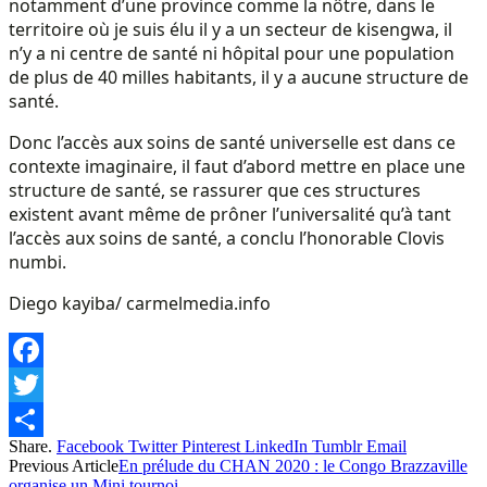
notamment d’une province comme la nôtre, dans le
territoire où je suis élu il y a un secteur de kisengwa, il
n’y a ni centre de santé ni hôpital pour une population
de plus de 40 milles habitants, il y a aucune structure de
santé.
Donc l’accès aux soins de santé universelle est dans ce
contexte imaginaire, il faut d’abord mettre en place une
structure de santé, se rassurer que ces structures
existent avant même de prôner l’universalité qu’à tant
l’accès aux soins de santé, a conclu l’honorable Clovis
numbi.
Diego kayiba/ carmelmedia.info
Facebook
Twitter
Share.
Facebook
Twitter
Pinterest
LinkedIn
Tumblr
Email
Share
Previous Article
En prélude du CHAN 2020 : le Congo Brazzaville
organise un Mini tournoi.