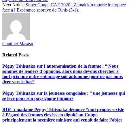
Next Article
Super Coupe CAF 2020 : Zamalek remporte le trophée
face à l’Espérance sportive de Tunis (3-1).
Gauthier Masasu
Related
Posts
Péguy Tshisuaka sur l’autonomisation de la femme : ” Nous
sommes de leaders d’opinions, alors nous devons chercher à
tout prix que notre entourage soit autonome pour ne pas nous
tirer vers le bas”
Péguy Tshisuaka sur la jeunesse congolaise : ” une jeunesse qui
se lève pour son pays gagne toujours
RDC : madame Péguy Tshisuaka dénonce “tout propos sexiste
à l’égard des femmes élevées en dignité au Congo
principalement la première ministre qui venait de faire l’objet