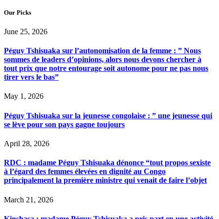
Our Picks
June 25, 2026
Péguy Tshisuaka sur l’autonomisation de la femme : ” Nous
sommes de leaders d’opinions, alors nous devons chercher à
tout prix que notre entourage soit autonome pour ne pas nous
tirer vers le bas”
May 1, 2026
Péguy Tshisuaka sur la jeunesse congolaise : ” une jeunesse qui
se lève pour son pays gagne toujours
April 28, 2026
RDC : madame Péguy Tshisuaka dénonce “tout propos sexiste
à l’égard des femmes élevées en dignité au Congo
principalement la première ministre qui venait de faire l’objet
March 21, 2026
Kinshasa : madame Péguy Tshisuaka a pris part en une activité