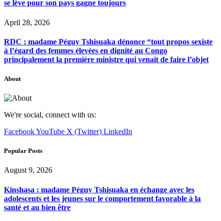
se lève pour son pays gagne toujours
April 28, 2026
RDC : madame Péguy Tshisuaka dénonce “tout propos sexiste
à l’égard des femmes élevées en dignité au Congo
principalement la première ministre qui venait de faire l’objet
About
We're social, connect with us:
Facebook
YouTube
X (Twitter)
LinkedIn
Popular Posts
August 9, 2026
Kinshasa : madame Péguy Tshisuaka en échange avec les
adolescents et les jeunes sur le comportement favorable à la
santé et au bien être