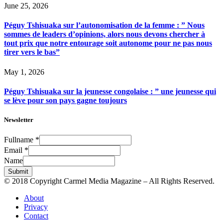
June 25, 2026
Péguy Tshisuaka sur l’autonomisation de la femme : ” Nous
sommes de leaders d’opinions, alors nous devons chercher à
tout prix que notre entourage soit autonome pour ne pas nous
tirer vers le bas”
May 1, 2026
Péguy Tshisuaka sur la jeunesse congolaise : ” une jeunesse qui
se lève pour son pays gagne toujours
Newsletter
Fullname
*
Email
*
Name
Submit
© 2018 Copyright Carmel Media Magazine – All Rights Reserved.
About
Privacy
Contact