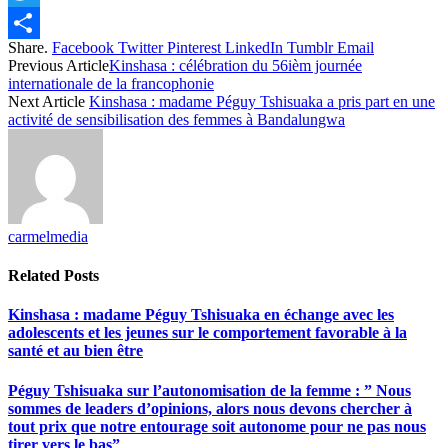
Twitter
Share.
Facebook
Twitter
Pinterest
LinkedIn
Tumblr
Email
Share
Previous Article
Kinshasa : célébration du 56ièm journée
internationale de la francophonie
Next Article
Kinshasa : madame Péguy Tshisuaka a pris part en une
activité de sensibilisation des femmes à Bandalungwa
carmelmedia
Related
Posts
Kinshasa : madame Péguy Tshisuaka en échange avec les
adolescents et les jeunes sur le comportement favorable à la
santé et au bien être
Péguy Tshisuaka sur l’autonomisation de la femme : ” Nous
sommes de leaders d’opinions, alors nous devons chercher à
tout prix que notre entourage soit autonome pour ne pas nous
tirer vers le bas”