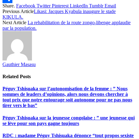
Share.
Facebook
Twitter
Pinterest
LinkedIn
Tumblr
Email
Share
Previous Article
Likasi: Jacques Kyabula inaugure le stade
KIKULA.
Next Article
La rehabilitation de la route zongo-libenge applaudie
par la population.
Gauthier Masasu
Related
Posts
Péguy Tshisuaka sur l’autonomisation de la femme : ” Nous
sommes de leaders d’opinions, alors nous devons chercher à
tout prix que notre entourage soit autonome pour ne pas nous
tirer vers le bas”
Péguy Tshisuaka sur la jeunesse congolaise : ” une jeunesse qui
se lève pour son pays gagne toujours
RDC : madame Péguy Tshisuaka dénonce “tout propos sexiste