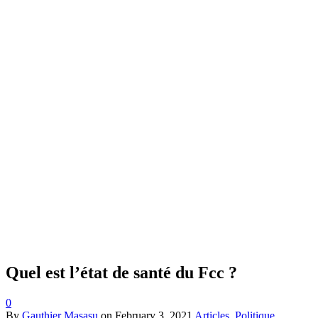
Quel est l’état de santé du Fcc ?
0
By
Gauthier Masasu
on
February 3, 2021
Articles
,
Politique