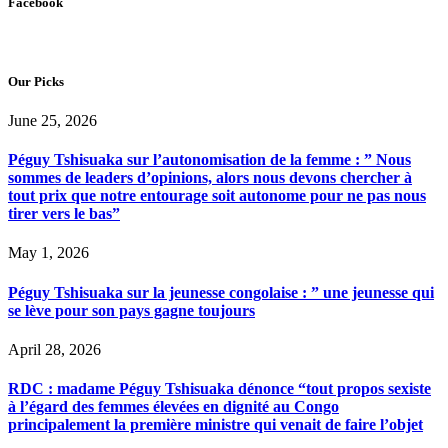
Facebook
Our Picks
June 25, 2026
Péguy Tshisuaka sur l’autonomisation de la femme : ” Nous
sommes de leaders d’opinions, alors nous devons chercher à
tout prix que notre entourage soit autonome pour ne pas nous
tirer vers le bas”
May 1, 2026
Péguy Tshisuaka sur la jeunesse congolaise : ” une jeunesse qui
se lève pour son pays gagne toujours
April 28, 2026
RDC : madame Péguy Tshisuaka dénonce “tout propos sexiste
à l’égard des femmes élevées en dignité au Congo
principalement la première ministre qui venait de faire l’objet