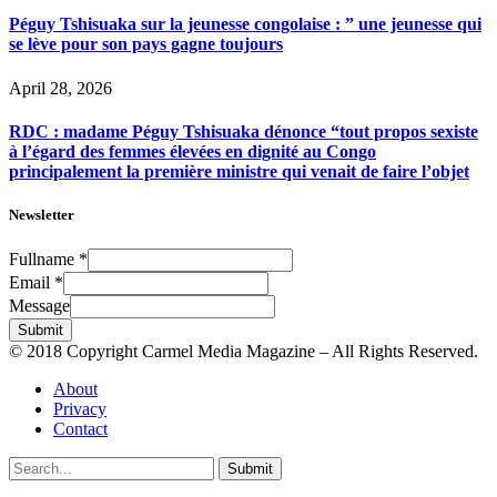
Péguy Tshisuaka sur la jeunesse congolaise : ” une jeunesse qui
se lève pour son pays gagne toujours
April 28, 2026
RDC : madame Péguy Tshisuaka dénonce “tout propos sexiste
à l’égard des femmes élevées en dignité au Congo
principalement la première ministre qui venait de faire l’objet
Newsletter
Fullname
*
Email
*
Message
Submit
© 2018 Copyright Carmel Media Magazine – All Rights Reserved.
About
Privacy
Contact
Submit