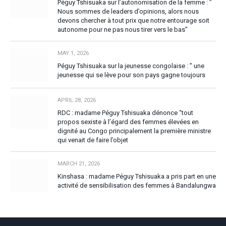
Péguy Tshisuaka sur l’autonomisation de la femme : ”
Nous sommes de leaders d’opinions, alors nous
devons chercher à tout prix que notre entourage soit
autonome pour ne pas nous tirer vers le bas”
MAY 1, 2026
Péguy Tshisuaka sur la jeunesse congolaise : ” une
jeunesse qui se lève pour son pays gagne toujours
APRIL 28, 2026
RDC : madame Péguy Tshisuaka dénonce “tout
propos sexiste à l’égard des femmes élevées en
dignité au Congo principalement la première ministre
qui venait de faire l’objet
MARCH 21, 2026
Kinshasa : madame Péguy Tshisuaka a pris part en une
activité de sensibilisation des femmes à Bandalungwa