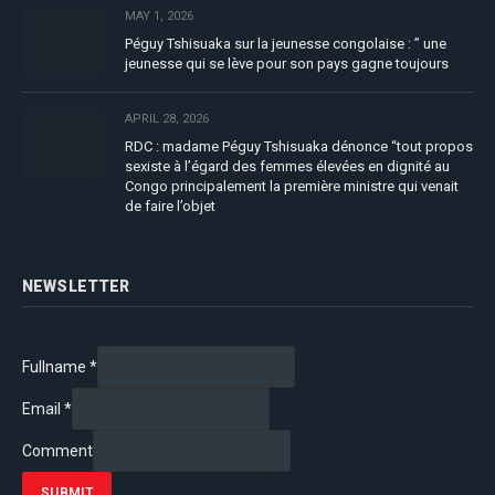
MAY 1, 2026
Péguy Tshisuaka sur la jeunesse congolaise : ” une
jeunesse qui se lève pour son pays gagne toujours
APRIL 28, 2026
RDC : madame Péguy Tshisuaka dénonce “tout propos
sexiste à l’égard des femmes élevées en dignité au
Congo principalement la première ministre qui venait
de faire l’objet
NEWSLETTER
Fullname
*
Email
*
Comment
SUBMIT