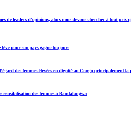
s de leaders d’opinions, alors nous devons chercher à tout prix qu
se lève pour son pays gagne toujours
gard des femmes élevées en dignité au Congo principalement la pre
de sensibilisation des femmes à Bandalungwa