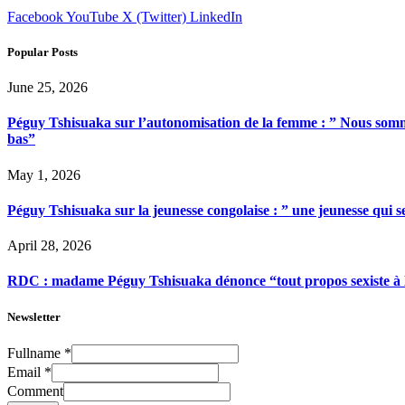
Facebook
YouTube
X (Twitter)
LinkedIn
Popular Posts
June 25, 2026
Péguy Tshisuaka sur l’autonomisation de la femme : ” Nous somme
bas”
May 1, 2026
Péguy Tshisuaka sur la jeunesse congolaise : ” une jeunesse qui 
April 28, 2026
RDC : madame Péguy Tshisuaka dénonce “tout propos sexiste à l’é
Newsletter
Fullname
*
Email
*
Comment