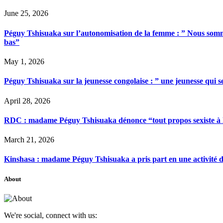
June 25, 2026
Péguy Tshisuaka sur l’autonomisation de la femme : ” Nous somme
bas”
May 1, 2026
Péguy Tshisuaka sur la jeunesse congolaise : ” une jeunesse qui 
April 28, 2026
RDC : madame Péguy Tshisuaka dénonce “tout propos sexiste à l’é
March 21, 2026
Kinshasa : madame Péguy Tshisuaka a pris part en une activité 
About
We're social, connect with us: