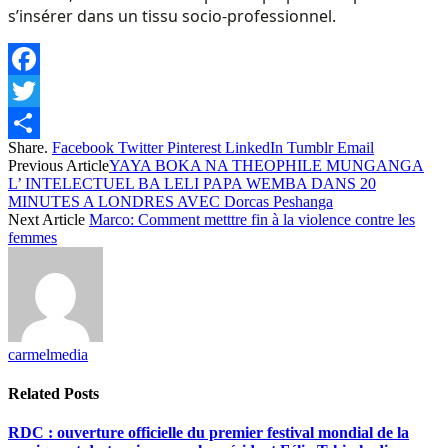
s’insérer dans un tissu socio-professionnel.
Facebook
Twitter
Share.
Facebook
Twitter
Pinterest
LinkedIn
Tumblr
Email
Share
Previous Article
YAYA BOKA NA THEOPHILE MUNGANGA
L’ INTELECTUEL BA LELI PAPA WEMBA DANS 20
MINUTES A LONDRES AVEC Dorcas Peshanga
Next Article
Marco: Comment metttre fin à la violence contre les
femmes
carmelmedia
Related
Posts
RDC : ouverture officielle du premier festival mondial de la