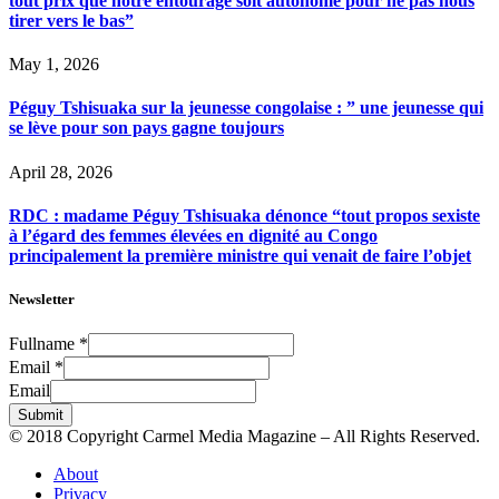
tout prix que notre entourage soit autonome pour ne pas nous
tirer vers le bas”
May 1, 2026
Péguy Tshisuaka sur la jeunesse congolaise : ” une jeunesse qui
se lève pour son pays gagne toujours
April 28, 2026
RDC : madame Péguy Tshisuaka dénonce “tout propos sexiste
à l’égard des femmes élevées en dignité au Congo
principalement la première ministre qui venait de faire l’objet
Newsletter
Fullname
*
Email
*
Email
Submit
© 2018 Copyright Carmel Media Magazine – All Rights Reserved.
About
Privacy