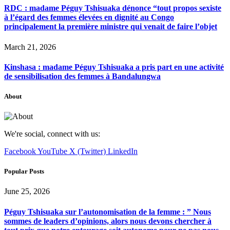
RDC : madame Péguy Tshisuaka dénonce “tout propos sexiste
à l’égard des femmes élevées en dignité au Congo
principalement la première ministre qui venait de faire l’objet
March 21, 2026
Kinshasa : madame Péguy Tshisuaka a pris part en une activité
de sensibilisation des femmes à Bandalungwa
About
We're social, connect with us:
Facebook
YouTube
X (Twitter)
LinkedIn
Popular Posts
June 25, 2026
Péguy Tshisuaka sur l’autonomisation de la femme : ” Nous
sommes de leaders d’opinions, alors nous devons chercher à