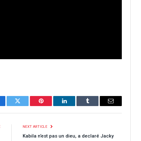
cebook
Twitter
Pinterest
LinkedIn
Tumblr
Email
E
NEXT ARTICLE
I
Kabila n’est pas un dieu, a declaré Jacky