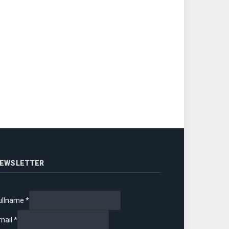
EWSLETTER
ullname
*
mail
*