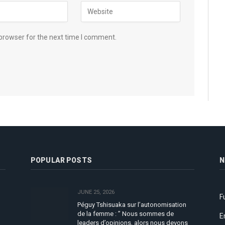
browser for the next time I comment.
POPULAR POSTS
N
JUNE 25, 2026
F
Péguy Tshisuaka sur l’autonomisation
de la femme : ” Nous sommes de
E
leaders d’opinions, alors nous devons