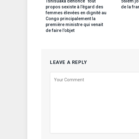
Tshisuaka dénonce “tout
56ièm jo
propos sexiste à l’égard des
de la fr
femmes élevées en dignité au
Congo principalement la
première ministre qui venait
de faire l’objet
LEAVE A REPLY