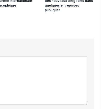
urnée internationale
des nouveaux dirigeants dans
ancophonie
quelques entreprises
publiques