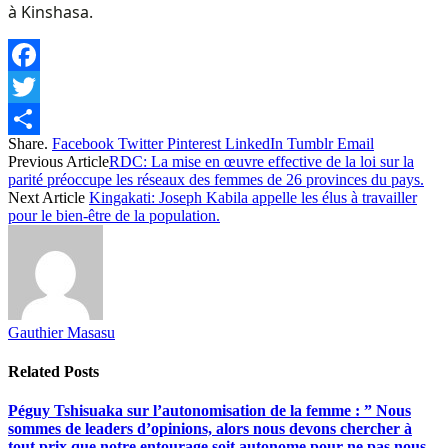
à Kinshasa.
Facebook
Twitter
Share.
Facebook
Twitter
Pinterest
LinkedIn
Tumblr
Email
Share
Previous Article
RDC: La mise en œuvre effective de la loi sur la
parité préoccupe les réseaux des femmes de 26 provinces du pays.
Next Article
Kingakati: Joseph Kabila appelle les élus à travailler
pour le bien-être de la population.
Gauthier Masasu
Related
Posts
Péguy Tshisuaka sur l’autonomisation de la femme : ” Nous
sommes de leaders d’opinions, alors nous devons chercher à
tout prix que notre entourage soit autonome pour ne pas nous