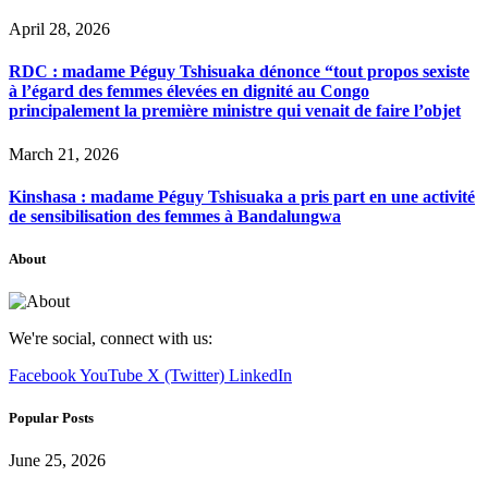
April 28, 2026
RDC : madame Péguy Tshisuaka dénonce “tout propos sexiste
à l’égard des femmes élevées en dignité au Congo
principalement la première ministre qui venait de faire l’objet
March 21, 2026
Kinshasa : madame Péguy Tshisuaka a pris part en une activité
de sensibilisation des femmes à Bandalungwa
About
We're social, connect with us:
Facebook
YouTube
X (Twitter)
LinkedIn
Popular Posts
June 25, 2026