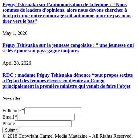
Péguy Tshisuaka sur l’autonomisation de la femme : ” Nous
sommes de leaders d’opinions, alors nous devons chercher à
tout prix que notre entourage soit autonome pour ne pas nous
tirer vers le bas”
May 1, 2026
Péguy Tshisuaka sur la jeunesse congolaise : ” une jeunesse qui
se lève pour son pays gagne toujours
April 28, 2026
RDC : madame Péguy Tshisuaka dénonce “tout propos sexiste
à l’égard des femmes élevées en dignité au Congo
principalement la première ministre qui venait de faire l’objet
Newsletter
Fullname
*
Email
*
Phone
Submit
© 2018 Copyright Carmel Media Magazine – All Rights Reserved.