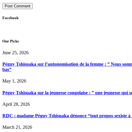
Facebook
Our Picks
June 25, 2026
Péguy Tshisuaka sur l’autonomisation de la femme : ” Nous somme
bas”
May 1, 2026
Péguy Tshisuaka sur la jeunesse congolaise : ” une jeunesse qui 
April 28, 2026
RDC : madame Péguy Tshisuaka dénonce “tout propos sexiste à l’é
March 21, 2026