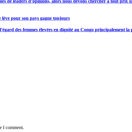
s de leaders d’opinions, alors nous devons chercher à tout prix qu
se lève pour son pays gagne toujours
gard des femmes élevées en dignité au Congo principalement la pre
me I comment.