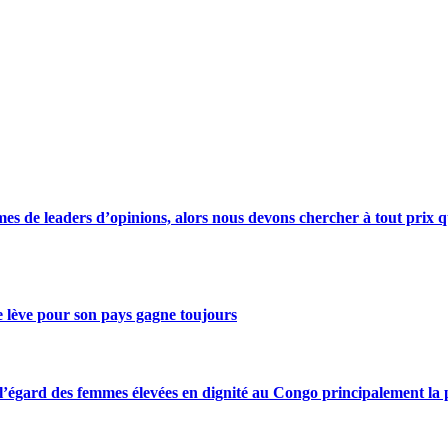
s de leaders d’opinions, alors nous devons chercher à tout prix qu
se lève pour son pays gagne toujours
gard des femmes élevées en dignité au Congo principalement la pre