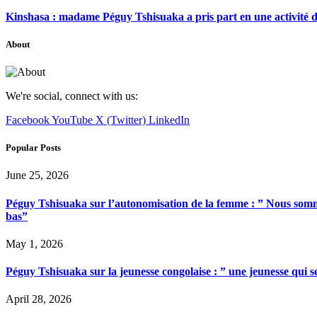
Kinshasa : madame Péguy Tshisuaka a pris part en une activité 
About
We're social, connect with us:
Facebook
YouTube
X (Twitter)
LinkedIn
Popular Posts
June 25, 2026
Péguy Tshisuaka sur l’autonomisation de la femme : ” Nous somme
bas”
May 1, 2026
Péguy Tshisuaka sur la jeunesse congolaise : ” une jeunesse qui 
April 28, 2026