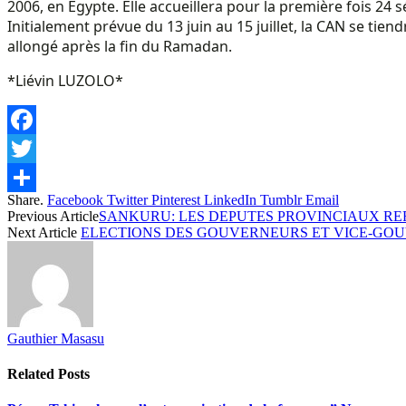
2006, en Egypte. Elle accueillera pour la première fois 24 sé
Initialement prévue du 13 juin au 15 juillet, la CAN se ti
allongé après la fin du Ramadan.
*Liévin LUZOLO*
Facebook
Twitter
Share.
Facebook
Twitter
Pinterest
LinkedIn
Tumblr
Email
Share
Previous Article
SANKURU: LES DEPUTES PROVINCIAUX R
Next Article
ELECTIONS DES GOUVERNEURS ET VICE-GOU
Gauthier Masasu
Related
Posts