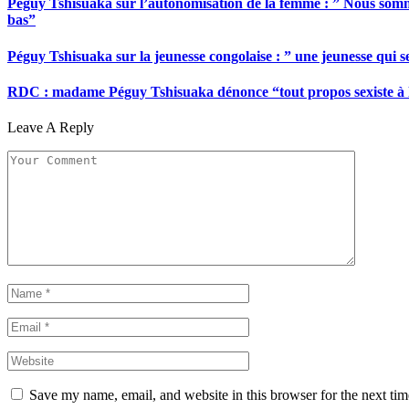
Péguy Tshisuaka sur l’autonomisation de la femme : ” Nous somme
bas”
Péguy Tshisuaka sur la jeunesse congolaise : ” une jeunesse qui 
RDC : madame Péguy Tshisuaka dénonce “tout propos sexiste à l’é
Leave A Reply
Save my name, email, and website in this browser for the next ti