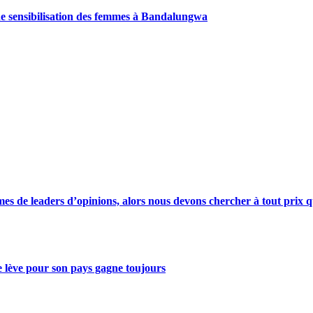
de sensibilisation des femmes à Bandalungwa
s de leaders d’opinions, alors nous devons chercher à tout prix qu
se lève pour son pays gagne toujours