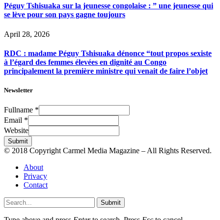
Péguy Tshisuaka sur la jeunesse congolaise : ” une jeunesse qui
se lève pour son pays gagne toujours
April 28, 2026
RDC : madame Péguy Tshisuaka dénonce “tout propos sexiste
à l’égard des femmes élevées en dignité au Congo
principalement la première ministre qui venait de faire l’objet
Newsletter
Fullname
*
Email
*
Website
Submit
© 2018 Copyright Carmel Media Magazine – All Rights Reserved.
About
Privacy
Contact
Submit
Type above and press
Enter
to search. Press
Esc
to cancel.