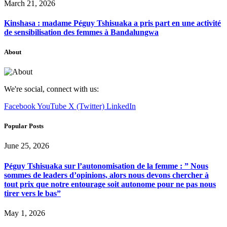
March 21, 2026
Kinshasa : madame Péguy Tshisuaka a pris part en une activité
de sensibilisation des femmes à Bandalungwa
About
We're social, connect with us:
Facebook
YouTube
X (Twitter)
LinkedIn
Popular Posts
June 25, 2026
Péguy Tshisuaka sur l’autonomisation de la femme : ” Nous
sommes de leaders d’opinions, alors nous devons chercher à
tout prix que notre entourage soit autonome pour ne pas nous
tirer vers le bas”
May 1, 2026