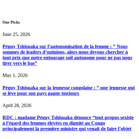
Our Picks
June 25, 2026
Péguy Tshisuaka sur l’autonomisation de la femme : ” Nous
sommes de leaders d’opinions, alors nous devons chercher à
tout prix que notre entourage soit autonome pour ne pas nous
tirer vers le bas”
May 1, 2026
Péguy Tshisuaka sur la jeunesse congolaise : ” une jeunesse qui
se lève pour son pays gagne toujours
April 28, 2026
RDC : madame Péguy Tshisuaka dénonce “tout propos sexiste
à l’égard des femmes élevées en dignité au Congo
principalement la première ministre qui venait de faire l’objet