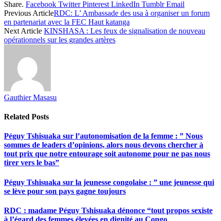
Share.
Facebook
Twitter
Pinterest
LinkedIn
Tumblr
Email
Share
Previous Article
RDC: L’ Ambassade des usa à organiser un forum
en partenariat avec la FEC Haut katanga
Next Article
KINSHASA : Les feux de signalisation de nouveau
opérationnels sur les grandes artères
Gauthier Masasu
Related
Posts
Péguy Tshisuaka sur l’autonomisation de la femme : ” Nous
sommes de leaders d’opinions, alors nous devons chercher à
tout prix que notre entourage soit autonome pour ne pas nous
tirer vers le bas”
Péguy Tshisuaka sur la jeunesse congolaise : ” une jeunesse qui
se lève pour son pays gagne toujours
RDC : madame Péguy Tshisuaka dénonce “tout propos sexiste
à l’égard des femmes élevées en dignité au Congo