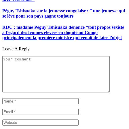
Péguy Tshisuaka sur la jeunesse congolaise : ” une jeunesse qui
se lève pour son pays gagne toujours
RDC : madame Péguy Tshisuaka dénonce “tout propos sexiste
à l’égard des femmes élevées en dignité au Congo
principalement la première ministre qui venait de faire l’objet
Leave A Reply