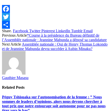
Facebook
Twitter
Share.
Facebook
Twitter
Pinterest
LinkedIn
Tumblr
Email
Share
Previous Article
*Course à la présidence du Bureau définitif de
l’Assemblée nationale : Jeannine Mabunda a déposé sa candidature
Next Article
Assemblée nationale : Qui de Henry Thomas Lokondo
et de Jeannine Mabunda devra succéder à Aubin Minaku?
Gauthier Masasu
Related
Posts
Péguy Tshisuaka sur l’autonomisation de la femme : ” Nous
sommes de leaders d’opinions, alors nous devons chercher à
tout prix que notre entourage soit autonome pour ne pas nous
tirer vers le bas”