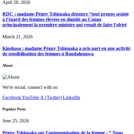
April 28, 2026
RDC : madame Péguy Tshisuaka dénonce “tout propos sexiste
à l’égard des femmes élevées en dignité au Congo
principalement la première ministre qui venait de faire l’objet
March 21, 2026
Kinshasa : madame Péguy Tshisuaka a pris part en une activité
de sensibilisation des femmes à Bandalungwa
About
We're social, connect with us:
Facebook
YouTube
X (Twitter)
LinkedIn
Popular Posts
June 25, 2026
Péguy Tshisuaka sur l’autonomisation de la femme : ” Nous