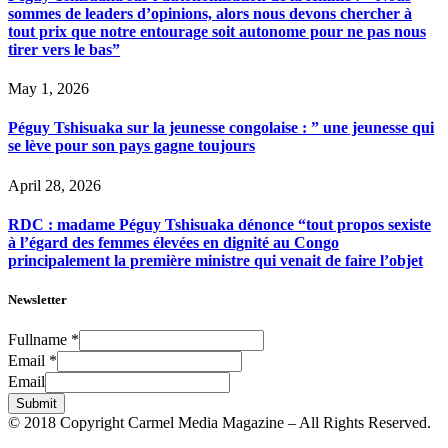
sommes de leaders d’opinions, alors nous devons chercher à
tout prix que notre entourage soit autonome pour ne pas nous
tirer vers le bas”
May 1, 2026
Péguy Tshisuaka sur la jeunesse congolaise : ” une jeunesse qui
se lève pour son pays gagne toujours
April 28, 2026
RDC : madame Péguy Tshisuaka dénonce “tout propos sexiste
à l’égard des femmes élevées en dignité au Congo
principalement la première ministre qui venait de faire l’objet
Newsletter
Fullname
*
Email
*
Email
Submit
© 2018 Copyright Carmel Media Magazine – All Rights Reserved.