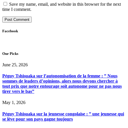
Save my name, email, and website in this browser for the next
time I comment.
Facebook
Our Picks
June 25, 2026
Péguy Tshisuaka sur l’autonomisation de la femme : ” Nous
sommes de leaders d’opinions, alors nous devons chercher à
tout prix que notre entourage soit autonome pour ne pas nous
tirer vers le bas”
May 1, 2026
Péguy Tshisuaka sur la jeunesse congolaise : ” une jeunesse qui
se lève pour son pays gagne toujours