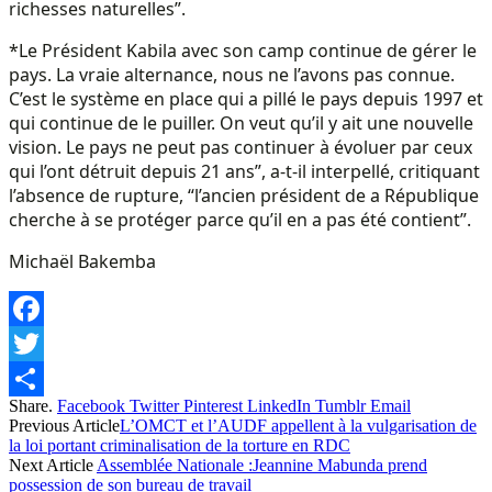
richesses naturelles”.
*Le Président Kabila avec son camp continue de gérer le
pays. La vraie alternance, nous ne l’avons pas connue.
C’est le système en place qui a pillé le pays depuis 1997 et
qui continue de le puiller. On veut qu’il y ait une nouvelle
vision. Le pays ne peut pas continuer à évoluer par ceux
qui l’ont détruit depuis 21 ans”, a-t-il interpellé, critiquant
l’absence de rupture, “l’ancien président de a République
cherche à se protéger parce qu’il en a pas été contient”.
Michaël Bakemba
Facebook
Twitter
Share.
Facebook
Twitter
Pinterest
LinkedIn
Tumblr
Email
Share
Previous Article
L’OMCT et l’AUDF appellent à la vulgarisation de
la loi portant criminalisation de la torture en RDC
Next Article
Assemblée Nationale :Jeannine Mabunda prend
possession de son bureau de travail