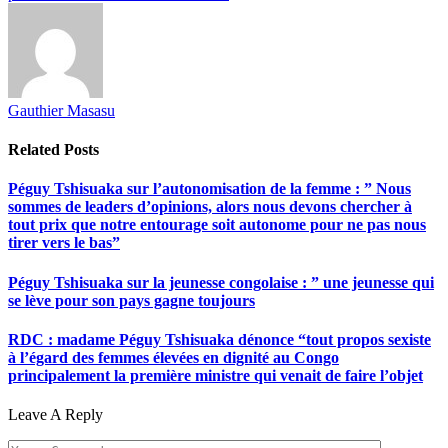
Gauthier Masasu
Related
Posts
Péguy Tshisuaka sur l’autonomisation de la femme : ” Nous
sommes de leaders d’opinions, alors nous devons chercher à
tout prix que notre entourage soit autonome pour ne pas nous
tirer vers le bas”
Péguy Tshisuaka sur la jeunesse congolaise : ” une jeunesse qui
se lève pour son pays gagne toujours
RDC : madame Péguy Tshisuaka dénonce “tout propos sexiste
à l’égard des femmes élevées en dignité au Congo
principalement la première ministre qui venait de faire l’objet
Leave A Reply