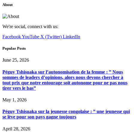
About
We're social, connect with us:
Facebook
YouTube
X (Twitter)
LinkedIn
Popular Posts
June 25, 2026
Péguy Tshisuaka sur l’autonomisation de la femme : ” Nous
sommes de leaders d’opinions, alors nous devons chercher à
tout prix que notre entourage soit autonome pour ne pas nous
tirer vers le bas”
May 1, 2026
Péguy Tshisuaka sur la jeunesse congolaise : ” une jeunesse qui
se lève pour son pays gagne toujours
April 28, 2026