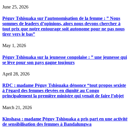
June 25, 2026
Péguy Tshisuaka sur l’autonomisation de la femme : ” Nous
sommes de leaders d’opinions, alors nous devons chercher à
tout prix que notre entourage soit autonome pour ne pas nous
tirer vers le bas”
May 1, 2026
Péguy Tshisuaka sur la jeunesse congolaise : ” une jeunesse qui
se lève pour son pays gagne toujours
April 28, 2026
RDC : madame Péguy Tshisuaka dénonce “tout propos sexiste
à l’égard des femmes élevées en dignité au Congo
principalement la première ministre qui venait de faire l’objet
March 21, 2026
Kinshasa : madame Péguy Tshisuaka a pris part en une activité
de sensibilisation des femmes à Bandalungwa