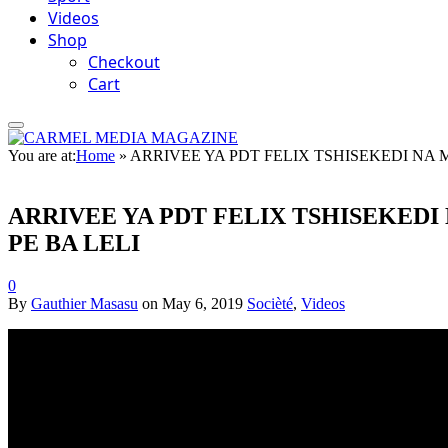
Videos
Shop
Checkout
Cart
You are at:
Home
»
ARRIVEE YA PDT FELIX TSHISEKEDI NA 
ARRIVEE YA PDT FELIX TSHISEKEDI
PE BA LELI
0
By
Gauthier Masasu
on
May 6, 2019
Socièté
,
Videos