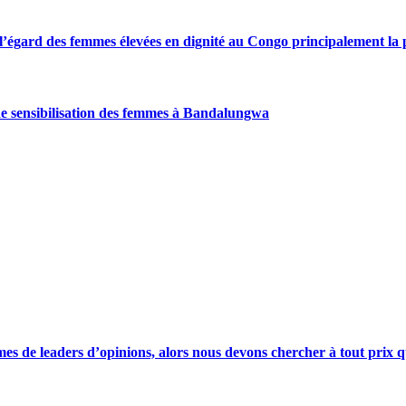
gard des femmes élevées en dignité au Congo principalement la pre
de sensibilisation des femmes à Bandalungwa
s de leaders d’opinions, alors nous devons chercher à tout prix qu