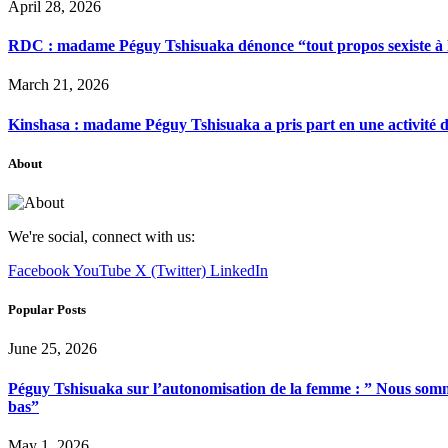
April 28, 2026
RDC : madame Péguy Tshisuaka dénonce “tout propos sexiste à l’é
March 21, 2026
Kinshasa : madame Péguy Tshisuaka a pris part en une activité 
About
We're social, connect with us:
Facebook
YouTube
X (Twitter)
LinkedIn
Popular Posts
June 25, 2026
Péguy Tshisuaka sur l’autonomisation de la femme : ” Nous somme
bas”
May 1, 2026