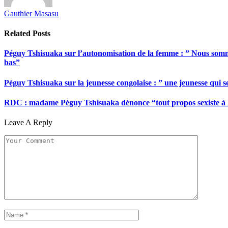
Gauthier Masasu
Related
Posts
Péguy Tshisuaka sur l’autonomisation de la femme : ” Nous somme
bas”
Péguy Tshisuaka sur la jeunesse congolaise : ” une jeunesse qui 
RDC : madame Péguy Tshisuaka dénonce “tout propos sexiste à l’é
Leave A Reply