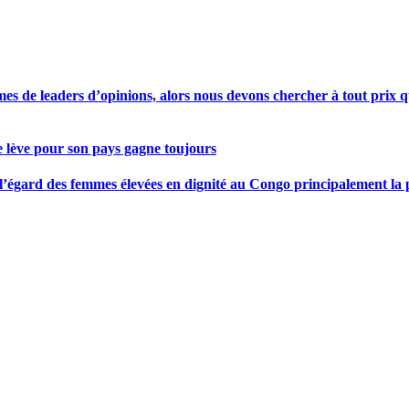
s de leaders d’opinions, alors nous devons chercher à tout prix qu
se lève pour son pays gagne toujours
gard des femmes élevées en dignité au Congo principalement la pre