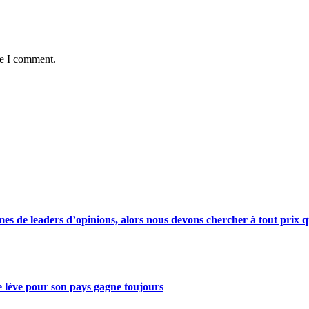
me I comment.
s de leaders d’opinions, alors nous devons chercher à tout prix qu
se lève pour son pays gagne toujours