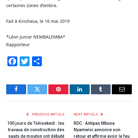
certaines zones d’ombre.
Fait à Kinshasa, le 16 mai 2019
*Léon Junior NEMBALEMBA*
Rapporteur
Facebook
Twitter
Share
Facebook
Twitter
Pinterest
LinkedIn
Tumblr
Email
PREVIOUS ARTICLE
NEXT ARTICLE
100 jours de Tshisekedi : les
RDC : Antipas Mbusa
travaux de construction des
Nyamwisi annonce son
sauts de mouton ont débuté
retour et affirme avoir le feu