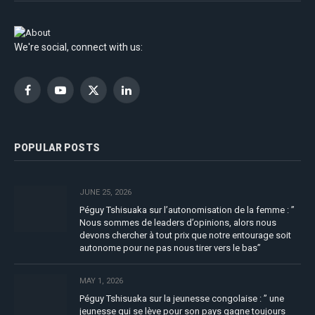
We're social, connect with us:
Facebook
YouTube
X
LinkedIn
(Twitter)
POPULAR POSTS
JUNE 25, 2026
Péguy Tshisuaka sur l’autonomisation de la femme : ”
Nous sommes de leaders d’opinions, alors nous
devons chercher à tout prix que notre entourage soit
autonome pour ne pas nous tirer vers le bas”
MAY 1, 2026
Péguy Tshisuaka sur la jeunesse congolaise : ” une
jeunesse qui se lève pour son pays gagne toujours