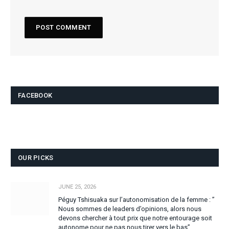
FACEBOOK
OUR PICKS
JUNE 25, 2026
Péguy Tshisuaka sur l’autonomisation de la femme : ”
Nous sommes de leaders d’opinions, alors nous
devons chercher à tout prix que notre entourage soit
autonome pour ne pas nous tirer vers le bas”