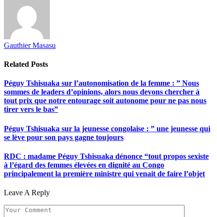
Gauthier Masasu
Related
Posts
Péguy Tshisuaka sur l’autonomisation de la femme : ” Nous
sommes de leaders d’opinions, alors nous devons chercher à
tout prix que notre entourage soit autonome pour ne pas nous
tirer vers le bas”
Péguy Tshisuaka sur la jeunesse congolaise : ” une jeunesse qui
se lève pour son pays gagne toujours
RDC : madame Péguy Tshisuaka dénonce “tout propos sexiste
à l’égard des femmes élevées en dignité au Congo
principalement la première ministre qui venait de faire l’objet
Leave A Reply