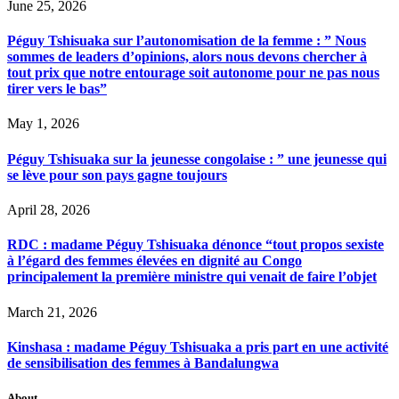
June 25, 2026
Péguy Tshisuaka sur l’autonomisation de la femme : ” Nous
sommes de leaders d’opinions, alors nous devons chercher à
tout prix que notre entourage soit autonome pour ne pas nous
tirer vers le bas”
May 1, 2026
Péguy Tshisuaka sur la jeunesse congolaise : ” une jeunesse qui
se lève pour son pays gagne toujours
April 28, 2026
RDC : madame Péguy Tshisuaka dénonce “tout propos sexiste
à l’égard des femmes élevées en dignité au Congo
principalement la première ministre qui venait de faire l’objet
March 21, 2026
Kinshasa : madame Péguy Tshisuaka a pris part en une activité
de sensibilisation des femmes à Bandalungwa
About