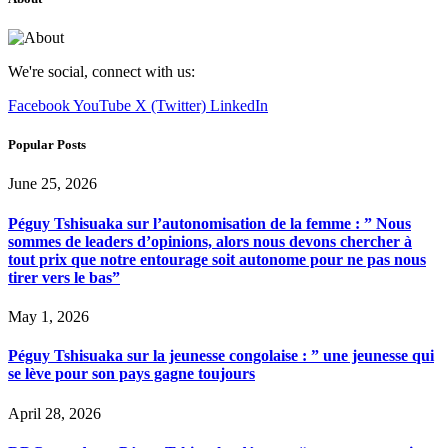
We're social, connect with us:
Facebook
YouTube
X (Twitter)
LinkedIn
Popular Posts
June 25, 2026
Péguy Tshisuaka sur l’autonomisation de la femme : ” Nous
sommes de leaders d’opinions, alors nous devons chercher à
tout prix que notre entourage soit autonome pour ne pas nous
tirer vers le bas”
May 1, 2026
Péguy Tshisuaka sur la jeunesse congolaise : ” une jeunesse qui
se lève pour son pays gagne toujours
April 28, 2026