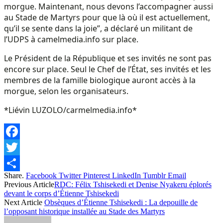
morgue. Maintenant, nous devons l’accompagner aussi
au Stade de Martyrs pour que là où il est actuellement,
qu’il se sente dans la joie”, a déclaré un militant de
l’UDPS à camelmedia.info sur place.
Le Président de la République et ses invités ne sont pas
encore sur place. Seul le Chef de l’État, ses invités et les
membres de la famille biologique auront accès à la
morgue, selon les organisateurs.
*Liévin LUZOLO/carmelmedia.info*
Facebook
Twitter
Share.
Facebook
Twitter
Pinterest
LinkedIn
Tumblr
Email
Share
Previous Article
RDC: Félix Tshisekedi et Denise Nyakeru éplorés
devant le corps d’Étienne Tshisekedi
Next Article
Obsèques d’Étienne Tshisekedi : La depouille de
l’opposant historique installée au Stade des Martyrs