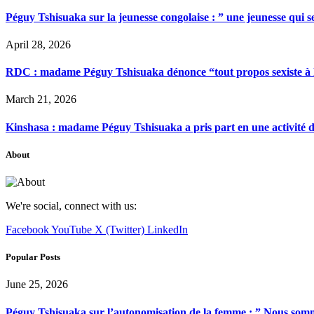
Péguy Tshisuaka sur la jeunesse congolaise : ” une jeunesse qui 
April 28, 2026
RDC : madame Péguy Tshisuaka dénonce “tout propos sexiste à l’é
March 21, 2026
Kinshasa : madame Péguy Tshisuaka a pris part en une activité 
About
We're social, connect with us:
Facebook
YouTube
X (Twitter)
LinkedIn
Popular Posts
June 25, 2026
Péguy Tshisuaka sur l’autonomisation de la femme : ” Nous somme