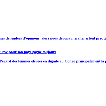
s de leaders d’opinions, alors nous devons chercher à tout prix qu
se lève pour son pays gagne toujours
gard des femmes élevées en dignité au Congo principalement la pre