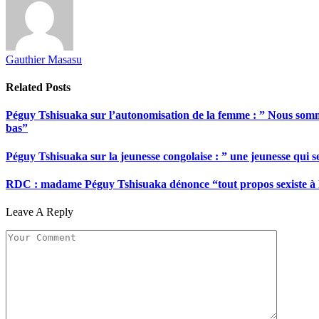
Gauthier Masasu
Related
Posts
Péguy Tshisuaka sur l’autonomisation de la femme : ” Nous somme
bas”
Péguy Tshisuaka sur la jeunesse congolaise : ” une jeunesse qui 
RDC : madame Péguy Tshisuaka dénonce “tout propos sexiste à l’é
Leave A Reply