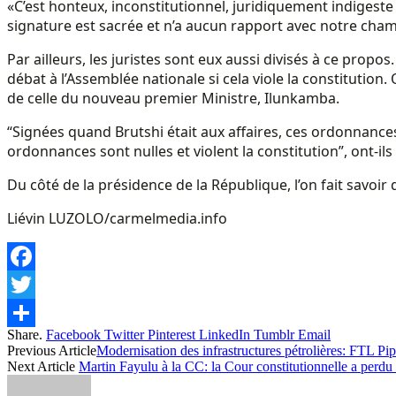
«C’est honteux, inconstitutionnel, juridiquement indigest
signature est sacrée et n’a aucun rapport avec notre cha
Par ailleurs, les juristes sont eux aussi divisés à ce prop
débat à l’Assemblée nationale si cela viole la constituti
de celle du nouveau premier Ministre, Ilunkamba.
“Signées quand Brutshi était aux affaires, ces ordonnances
ordonnances sont nulles et violent la constitution”, ont-ils
Du côté de la présidence de la République, l’on fait savoir q
Liévin LUZOLO/carmelmedia.info
Facebook
Twitter
Share.
Facebook
Twitter
Pinterest
LinkedIn
Tumblr
Email
Share
Previous Article
Modernisation des infrastructures pétrolières: FTL P
Next Article
Martin Fayulu à la CC: la Cour constitutionnelle a perdu 