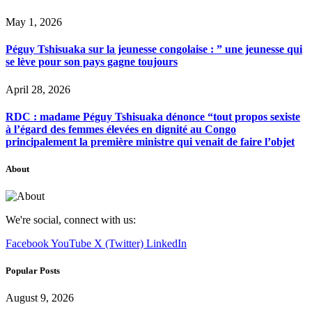
May 1, 2026
Péguy Tshisuaka sur la jeunesse congolaise : ” une jeunesse qui
se lève pour son pays gagne toujours
April 28, 2026
RDC : madame Péguy Tshisuaka dénonce “tout propos sexiste
à l’égard des femmes élevées en dignité au Congo
principalement la première ministre qui venait de faire l’objet
About
We're social, connect with us:
Facebook
YouTube
X (Twitter)
LinkedIn
Popular Posts
August 9, 2026