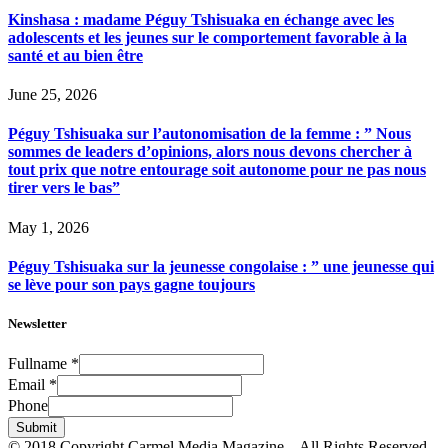
Kinshasa : madame Péguy Tshisuaka en échange avec les
adolescents et les jeunes sur le comportement favorable à la
santé et au bien être
June 25, 2026
Péguy Tshisuaka sur l’autonomisation de la femme : ” Nous
sommes de leaders d’opinions, alors nous devons chercher à
tout prix que notre entourage soit autonome pour ne pas nous
tirer vers le bas”
May 1, 2026
Péguy Tshisuaka sur la jeunesse congolaise : ” une jeunesse qui
se lève pour son pays gagne toujours
Newsletter
Fullname
*
Email
*
Phone
Submit
© 2018 Copyright Carmel Media Magazine – All Rights Reserved.