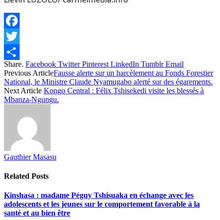
Facebook
Twitter
Share.
Facebook
Twitter
Pinterest
LinkedIn
Tumblr
Email
Share
Previous Article
Fausse alerte sur un harcèlement au Fonds Forestier
National, le Ministre Claude Nyamugabo alerté sur des égarements.
Next Article
Kongo Central : Félix Tshisekedi visite les blessés à
Mbanza-Ngungu.
Gauthier Masasu
Related
Posts
Kinshasa : madame Péguy Tshisuaka en échange avec les
adolescents et les jeunes sur le comportement favorable à la
santé et au bien être