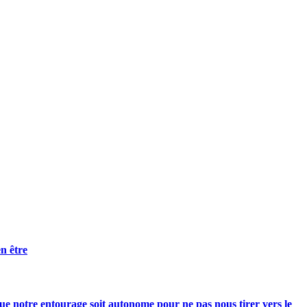
n être
e notre entourage soit autonome pour ne pas nous tirer vers le