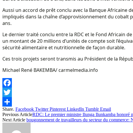
Aussi un accord de prêt conclu avec la Banque Africaine d
impliqués dans la chaîne d’approvisionnement du cobalt p
ans.
Le dernier traité conclu entre la RDC et le Fond Africain
un montant de 20 millions d’unités de compte soit l’équival
sécurité alimentaire et nutritionnelle de façon durable.
Ces trois projets seront transmis au Président de la Rép
Michael René BAKEMBA/ carmelmedia.info
Facebook
Twitter
Share.
Facebook
Twitter
Pinterest
LinkedIn
Tumblr
Email
Share
Previous Article
RDC: Le premier ministre Ilunga Ilunkamba honoré p
Next Article
bougonnement de travailleurs du secteur du commerce: Né