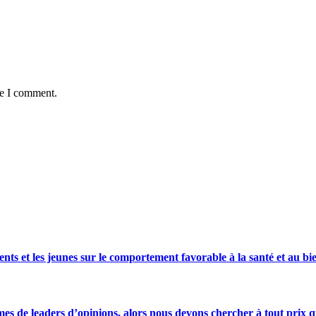
me I comment.
s et les jeunes sur le comportement favorable à la santé et au bie
s de leaders d’opinions, alors nous devons chercher à tout prix qu