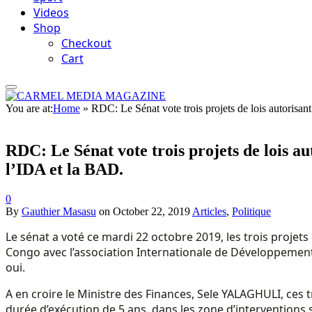
Videos
Shop
Checkout
Cart
You are at:
Home
»
RDC: Le Sénat vote trois projets de lois autorisant
RDC: Le Sénat vote trois projets de lois au
l’IDA et la BAD.
0
By
Gauthier Masasu
on
October 22, 2019
Articles
,
Politique
Le sénat a voté ce mardi 22 octobre 2019, les trois projets
Congo avec l’association Internationale de Développement
oui.
A en croire le Ministre des Finances, Sele YALAGHULI, ces 
durée d’exécution de 5 ans, dans les zone d’interventions s