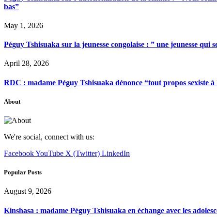
bas”
May 1, 2026
Péguy Tshisuaka sur la jeunesse congolaise : ” une jeunesse qui 
April 28, 2026
RDC : madame Péguy Tshisuaka dénonce “tout propos sexiste à l’é
About
We're social, connect with us:
Facebook
YouTube
X (Twitter)
LinkedIn
Popular Posts
August 9, 2026
Kinshasa : madame Péguy Tshisuaka en échange avec les adolescent