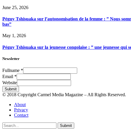
June 25, 2026
Péguy Tshisuaka sur l’autonomisation de la femme : ” Nous somme
bas”
May 1, 2026
Péguy Tshisuaka sur la jeunesse congolaise : ” une jeunesse qui 
Newsletter
Fullname
*
Email
*
Website
Submit
© 2018 Copyright Carmel Media Magazine – All Rights Reserved.
About
Privacy
Contact
Submit