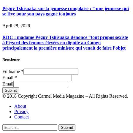
Péguy Tshisuaka sur la jeunesse congolaise : ” une jeunesse qui
se lève pour son pays gagne toujours
April 28, 2026
RDC : madame Péguy Tshisuaka dénonce “tout propos sexiste
à l’égard des femmes élevées en dignité au Congo
principalement la première ministre qui venait de faire l’objet
Newsletter
Fullname
*
Email
*
Email
Submit
© 2018 Copyright Carmel Media Magazine – All Rights Reserved.
About
Privacy
Contact
Submit