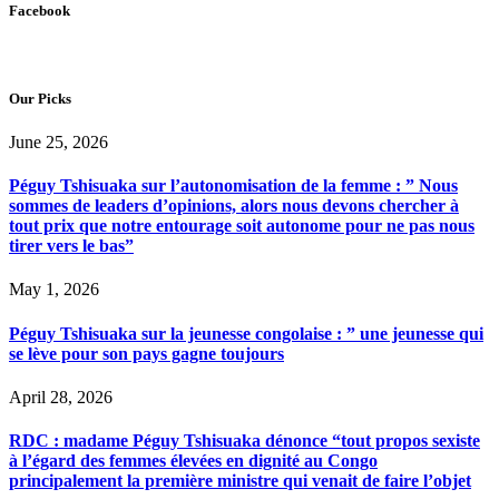
Facebook
Our Picks
June 25, 2026
Péguy Tshisuaka sur l’autonomisation de la femme : ” Nous
sommes de leaders d’opinions, alors nous devons chercher à
tout prix que notre entourage soit autonome pour ne pas nous
tirer vers le bas”
May 1, 2026
Péguy Tshisuaka sur la jeunesse congolaise : ” une jeunesse qui
se lève pour son pays gagne toujours
April 28, 2026
RDC : madame Péguy Tshisuaka dénonce “tout propos sexiste
à l’égard des femmes élevées en dignité au Congo
principalement la première ministre qui venait de faire l’objet