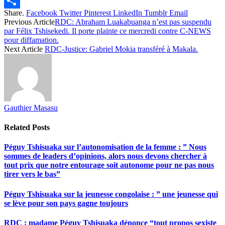
Twitter
Share.
Facebook
Twitter
Pinterest
LinkedIn
Tumblr
Email
Share
Previous Article
RDC: Abraham Luakabuanga n’est pas suspendu
par Félix Tshisekedi. Il porte plainte ce mercredi contre C-NEWS
pour diffamation.
Next Article
RDC-Justice: Gabriel Mokia transféré à Makala.
Gauthier Masasu
Related
Posts
Péguy Tshisuaka sur l’autonomisation de la femme : ” Nous
sommes de leaders d’opinions, alors nous devons chercher à
tout prix que notre entourage soit autonome pour ne pas nous
tirer vers le bas”
Péguy Tshisuaka sur la jeunesse congolaise : ” une jeunesse qui
se lève pour son pays gagne toujours
RDC : madame Péguy Tshisuaka dénonce “tout propos sexiste