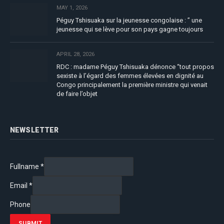
MAY 1, 2026
Péguy Tshisuaka sur la jeunesse congolaise : ” une
jeunesse qui se lève pour son pays gagne toujours
APRIL 28, 2026
RDC : madame Péguy Tshisuaka dénonce “tout propos
sexiste à l’égard des femmes élevées en dignité au
Congo principalement la première ministre qui venait
de faire l’objet
NEWSLETTER
Fullname
*
Email
*
Phone
SUBMIT