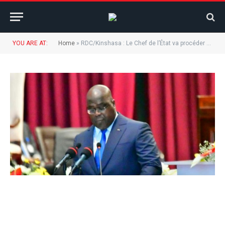
YOU ARE AT:
Home
»
RDC/Kinshasa : Le Chef de l’État va procéder à l’inauguration d’un pavillon à la clinique Ngaliema et du saut-de-mouton de pompage.