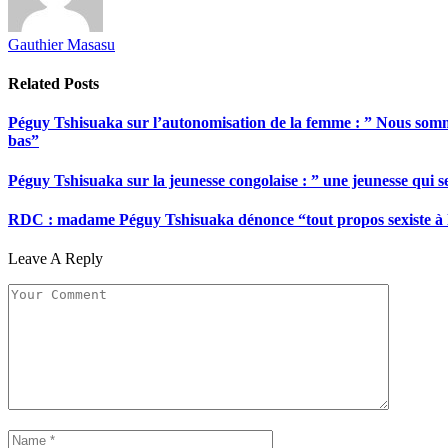
Gauthier Masasu
Related
Posts
Péguy Tshisuaka sur l’autonomisation de la femme : ” Nous somme
bas”
Péguy Tshisuaka sur la jeunesse congolaise : ” une jeunesse qui 
RDC : madame Péguy Tshisuaka dénonce “tout propos sexiste à l’é
Leave A Reply