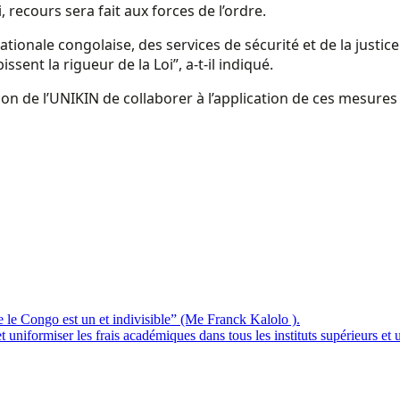
 recours sera fait aux forces de l’ordre.
onale congolaise, des services de sécurité et de la justice 
ssent la rigueur de la Loi”, a-t-il indiqué.
stion de l’UNIKIN de collaborer à l’application de ces mesure
e le Congo est un et indivisible” (Me Franck Kalolo ).
formiser les frais académiques dans tous les instituts supérieurs et un