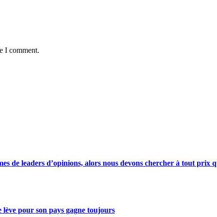
me I comment.
s de leaders d’opinions, alors nous devons chercher à tout prix qu
se lève pour son pays gagne toujours