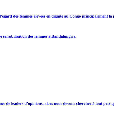
gard des femmes élevées en dignité au Congo principalement la pre
de sensibilisation des femmes à Bandalungwa
s de leaders d’opinions, alors nous devons chercher à tout prix qu