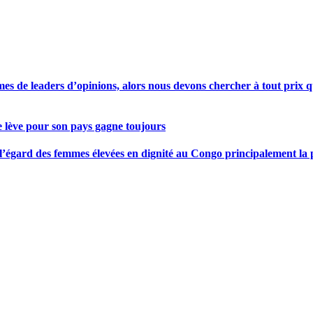
s de leaders d’opinions, alors nous devons chercher à tout prix qu
se lève pour son pays gagne toujours
gard des femmes élevées en dignité au Congo principalement la pre