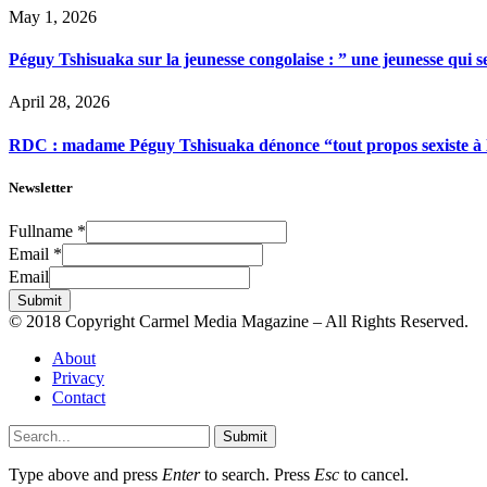
May 1, 2026
Péguy Tshisuaka sur la jeunesse congolaise : ” une jeunesse qui 
April 28, 2026
RDC : madame Péguy Tshisuaka dénonce “tout propos sexiste à l’é
Newsletter
Fullname
*
Email
*
Email
Submit
© 2018 Copyright Carmel Media Magazine – All Rights Reserved.
About
Privacy
Contact
Submit
Type above and press
Enter
to search. Press
Esc
to cancel.