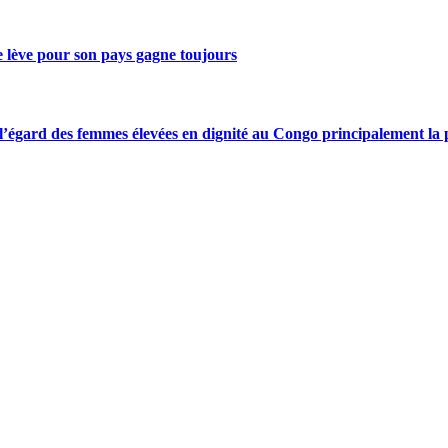
se lève pour son pays gagne toujours
gard des femmes élevées en dignité au Congo principalement la pre