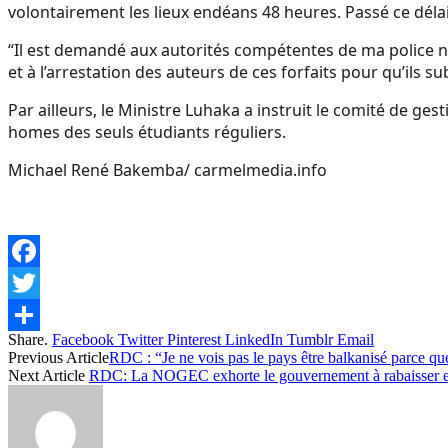
volontairement les lieux endéans 48 heures. Passé ce délai,
“Il est demandé aux autorités compétentes de ma police nati
et à l’arrestation des auteurs de ces forfaits pour qu’ils subi
Par ailleurs, le Ministre Luhaka a instruit le comité de ge
homes des seuls étudiants réguliers.
Michael René Bakemba/ carmelmedia.info
Facebook
Twitter
Share.
Facebook
Twitter
Pinterest
LinkedIn
Tumblr
Email
Share
Previous Article
RDC : “Je ne vois pas le pays être balkanisé parce qu
Next Article
RDC: La NOGEC exhorte le gouvernement à rabaisser et uni