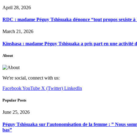
April 28, 2026
RDC : madame Péguy Tshisuaka dénonce “tout propos sexiste à l’é
March 21, 2026
Kinshasa : madame Péguy Tshisuaka a pris part en une activité 
About
We're social, connect with us:
Facebook
YouTube
X (Twitter)
LinkedIn
Popular Posts
June 25, 2026
Péguy Tshisuaka sur l’autonomisation de la femme : ” Nous somme
bas”