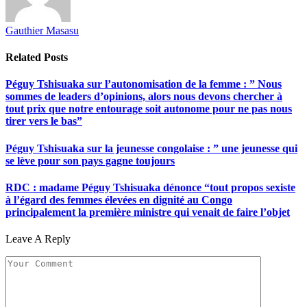
Gauthier Masasu
Related
Posts
Péguy Tshisuaka sur l’autonomisation de la femme : ” Nous
sommes de leaders d’opinions, alors nous devons chercher à
tout prix que notre entourage soit autonome pour ne pas nous
tirer vers le bas”
Péguy Tshisuaka sur la jeunesse congolaise : ” une jeunesse qui
se lève pour son pays gagne toujours
RDC : madame Péguy Tshisuaka dénonce “tout propos sexiste
à l’égard des femmes élevées en dignité au Congo
principalement la première ministre qui venait de faire l’objet
Leave A Reply