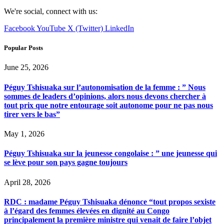
We're social, connect with us:
Facebook
YouTube
X (Twitter)
LinkedIn
Popular Posts
June 25, 2026
Péguy Tshisuaka sur l’autonomisation de la femme : ” Nous
sommes de leaders d’opinions, alors nous devons chercher à
tout prix que notre entourage soit autonome pour ne pas nous
tirer vers le bas”
May 1, 2026
Péguy Tshisuaka sur la jeunesse congolaise : ” une jeunesse qui
se lève pour son pays gagne toujours
April 28, 2026
RDC : madame Péguy Tshisuaka dénonce “tout propos sexiste
à l’égard des femmes élevées en dignité au Congo
principalement la première ministre qui venait de faire l’objet