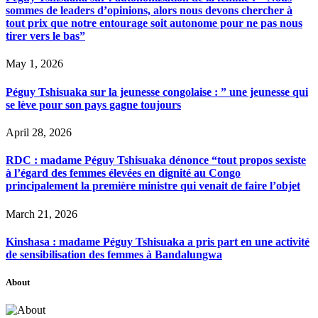
sommes de leaders d’opinions, alors nous devons chercher à
tout prix que notre entourage soit autonome pour ne pas nous
tirer vers le bas”
May 1, 2026
Péguy Tshisuaka sur la jeunesse congolaise : ” une jeunesse qui
se lève pour son pays gagne toujours
April 28, 2026
RDC : madame Péguy Tshisuaka dénonce “tout propos sexiste
à l’égard des femmes élevées en dignité au Congo
principalement la première ministre qui venait de faire l’objet
March 21, 2026
Kinshasa : madame Péguy Tshisuaka a pris part en une activité
de sensibilisation des femmes à Bandalungwa
About