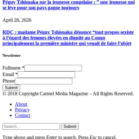
Péguy Tshisuaka sur la jeunesse congolaise : ” une jeunesse qui
se lève pour son pays gagne toujours
April 28, 2026
RDC : madame Péguy Tshisuaka dénonce “tout propos sexiste
à l’égard des femmes élevées en dignité au Congo
principalement la première ministre qui venait de faire l’objet
Newsletter
Fullname
*
Email
*
Phone
Submit
© 2018 Copyright Carmel Media Magazine – All Rights Reserved.
About
Privacy
Contact
Submit
Type above and press
Enter
to search. Press
Esc
to cancel.