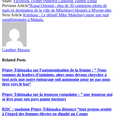
Share.
Facebook
Twitter
Pinterest
LinkedIn
Tumblr
Email
Share
Previous Article
*Kasaï Oriental : plus de 30 caminions pleins de
maïs en destination de la ville de Mbujimayi bloqués à Mwene-ditu
Next Article
Kinshasa : Le député Mike Mukebayi passe une nuit
supplémentaire à Makala.
Gauthier Masasu
Related
Posts
Péguy Tshisuaka sur l’autonomisation de la femme : ” Nous
sommes de leaders d’opinions, alors nous devons chercher à
tout prix que notre entourage soit autonome pour ne pas nous
tirer vers le bas”
Péguy Tshisuaka sur la jeunesse congolaise : ” une jeunesse qui
se lève pour son pays gagne toujours
RDC : madame Péguy Tshisuaka dénonce “tout propos sexiste
à l’égard des femmes élevées en dignité au Congo