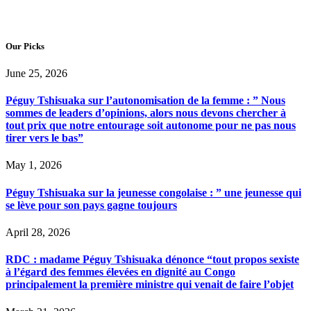
Our Picks
June 25, 2026
Péguy Tshisuaka sur l’autonomisation de la femme : ” Nous
sommes de leaders d’opinions, alors nous devons chercher à
tout prix que notre entourage soit autonome pour ne pas nous
tirer vers le bas”
May 1, 2026
Péguy Tshisuaka sur la jeunesse congolaise : ” une jeunesse qui
se lève pour son pays gagne toujours
April 28, 2026
RDC : madame Péguy Tshisuaka dénonce “tout propos sexiste
à l’égard des femmes élevées en dignité au Congo
principalement la première ministre qui venait de faire l’objet