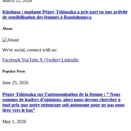
March 21, 2026
Kinshasa : madame Péguy Tshisuaka a pris part en une activité
de sensibilisation des femmes à Bandalungwa
About
We're social, connect with us:
Facebook
YouTube
X (Twitter)
LinkedIn
Popular Posts
June 25, 2026
Péguy Tshisuaka sur l’autonomisation de la femme : ” Nous
sommes de leaders d’opinions, alors nous devons chercher à
tout prix que notre entourage soit autonome pour ne pas nous
tirer vers le bas”
May 1, 2026