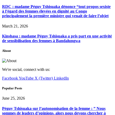
RDC : madame Péguy Tshisuaka dénonce “tout propos sexiste
à l’égard des femmes élevées en dignité au Congo
principalement la première ministre qui venait de faire l’objet
March 21, 2026
Kinshasa : madame Péguy Tshisuaka a pris part en une activité
de sensibilisation des femmes à Bandalungwa
About
We're social, connect with us:
Facebook
YouTube
X (Twitter)
LinkedIn
Popular Posts
June 25, 2026
Péguy Tshisuaka sur l’autonomisation de la femme : ” Nous
sommes de leaders d’opinions, alors nous devons chercher à