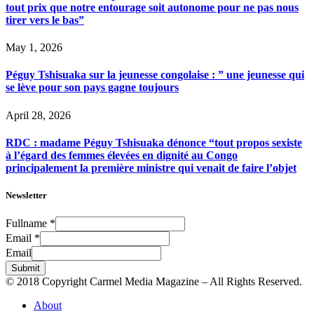
tout prix que notre entourage soit autonome pour ne pas nous
tirer vers le bas”
May 1, 2026
Péguy Tshisuaka sur la jeunesse congolaise : ” une jeunesse qui
se lève pour son pays gagne toujours
April 28, 2026
RDC : madame Péguy Tshisuaka dénonce “tout propos sexiste
à l’égard des femmes élevées en dignité au Congo
principalement la première ministre qui venait de faire l’objet
Newsletter
Fullname
*
Email
*
Email
Submit
© 2018 Copyright Carmel Media Magazine – All Rights Reserved.
About