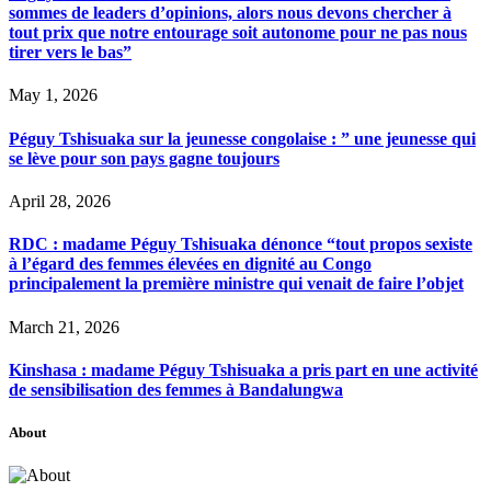
sommes de leaders d’opinions, alors nous devons chercher à
tout prix que notre entourage soit autonome pour ne pas nous
tirer vers le bas”
May 1, 2026
Péguy Tshisuaka sur la jeunesse congolaise : ” une jeunesse qui
se lève pour son pays gagne toujours
April 28, 2026
RDC : madame Péguy Tshisuaka dénonce “tout propos sexiste
à l’égard des femmes élevées en dignité au Congo
principalement la première ministre qui venait de faire l’objet
March 21, 2026
Kinshasa : madame Péguy Tshisuaka a pris part en une activité
de sensibilisation des femmes à Bandalungwa
About