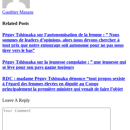
Gauthier Masasu
Related
Posts
Péguy Tshisuaka sur l’autonomisation de la femme : ” Nous
sommes de leaders d’opinions, alors nous devons chercher à
tout prix que notre entourage soit autonome pour ne pas nous
tirer vers le bas”
Péguy Tshisuaka sur la jeunesse congolaise : ” une jeunesse qui
se lève pour son pays gagne toujours
RDC : madame Péguy Tshisuaka dénonce “tout propos sexiste
à l’égard des femmes élevées en dignité au Congo
principalement la première ministre qui venait de faire l’objet
Leave A Reply