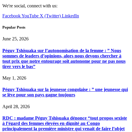
We're social, connect with us:
Facebook
YouTube
X (Twitter)
LinkedIn
Popular Posts
June 25, 2026
Péguy Tshisuaka sur l’autonomisation de la femme : ” Nous
sommes de leaders d’opinions, alors nous devons chercher à
tout prix que notre entourage soit autonome pour ne pas nous
tirer vers le bas”
May 1, 2026
Péguy Tshisuaka sur la jeunesse congolaise : ” une jeunesse qui
se lève pour son pays gagne toujours
April 28, 2026
RDC : madame Péguy Tshisuaka dénonce “tout propos sexiste
à l’égard des femmes élevées en dignité au Congo
principalement la première ministre qui venait de faire l’objet