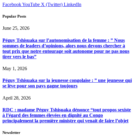
Facebook
YouTube
X (Twitter)
LinkedIn
Popular Posts
June 25, 2026
Péguy Tshisuaka sur l’autonomisation de la femme : ” Nous
sommes de leaders d’opinions, alors nous devons chercher à
tout prix que notre entourage soit autonome pour ne pas nous
tirer vers le bas”
May 1, 2026
Péguy Tshisuaka sur la jeunesse congolaise : ” une jeunesse qui
se lève pour son pays gagne toujours
April 28, 2026
RDC : madame Péguy Tshisuaka dénonce “tout propos sexiste
à l’égard des femmes élevées en dignité au Congo
principalement la première ministre qui venait de faire l’objet
Newsletter