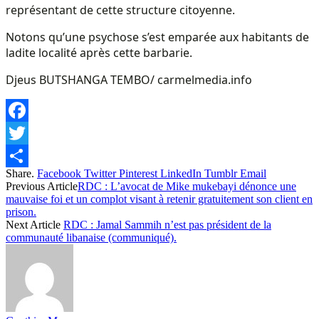
représentant de cette structure citoyenne.
Notons qu’une psychose s’est emparée aux habitants de
ladite localité après cette barbarie.
Djeus BUTSHANGA TEMBO/ carmelmedia.info
Facebook
Twitter
Share.
Facebook
Twitter
Pinterest
LinkedIn
Tumblr
Email
Share
Previous Article
RDC : L’avocat de Mike mukebayi dénonce une
mauvaise foi et un complot visant à retenir gratuitement son client en
prison.
Next Article
RDC : Jamal Sammih n’est pas président de la
communauté libanaise (communiqué).