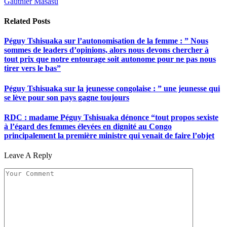
Gauthier Masasu
Related
Posts
Péguy Tshisuaka sur l’autonomisation de la femme : ” Nous
sommes de leaders d’opinions, alors nous devons chercher à
tout prix que notre entourage soit autonome pour ne pas nous
tirer vers le bas”
Péguy Tshisuaka sur la jeunesse congolaise : ” une jeunesse qui
se lève pour son pays gagne toujours
RDC : madame Péguy Tshisuaka dénonce “tout propos sexiste
à l’égard des femmes élevées en dignité au Congo
principalement la première ministre qui venait de faire l’objet
Leave A Reply