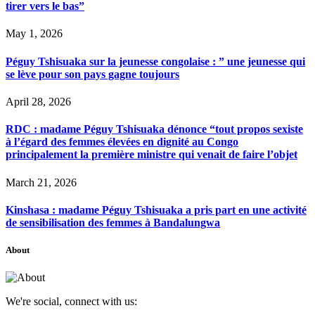
tirer vers le bas”
May 1, 2026
Péguy Tshisuaka sur la jeunesse congolaise : ” une jeunesse qui
se lève pour son pays gagne toujours
April 28, 2026
RDC : madame Péguy Tshisuaka dénonce “tout propos sexiste
à l’égard des femmes élevées en dignité au Congo
principalement la première ministre qui venait de faire l’objet
March 21, 2026
Kinshasa : madame Péguy Tshisuaka a pris part en une activité
de sensibilisation des femmes à Bandalungwa
About
We're social, connect with us: