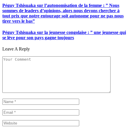
Péguy Tshisuaka sur l’autonomisation de la femme : ” Nous
sommes de leaders d’opinions, alors nous devons chercher à
tout prix que notre entourage soit autonome pour ne pas nous
tirer vers le bas”
Péguy Tshisuaka sur la jeunesse congolaise : ” une jeunesse qui
se lève pour son pays gagne toujours
Leave A Reply