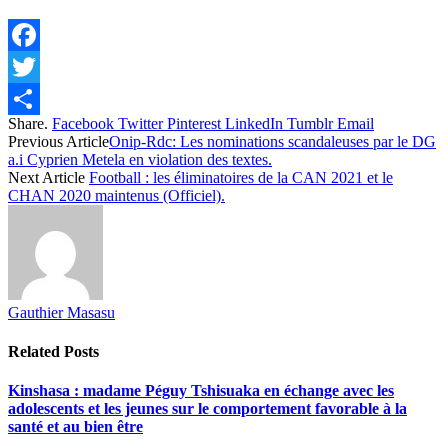
Facebook
Twitter
Share.
Facebook
Twitter
Pinterest
LinkedIn
Tumblr
Email
Share
Previous Article
Onip-Rdc: Les nominations scandaleuses par le DG
a.i Cyprien Metela en violation des textes.
Next Article
Football : les éliminatoires de la CAN 2021 et le
CHAN 2020 maintenus (Officiel).
Gauthier Masasu
Related
Posts
Kinshasa : madame Péguy Tshisuaka en échange avec les
adolescents et les jeunes sur le comportement favorable à la
santé et au bien être