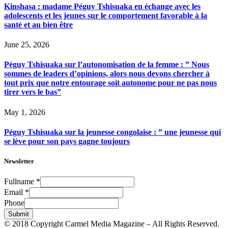
Kinshasa : madame Péguy Tshisuaka en échange avec les
adolescents et les jeunes sur le comportement favorable à la
santé et au bien être
June 25, 2026
Péguy Tshisuaka sur l’autonomisation de la femme : ” Nous
sommes de leaders d’opinions, alors nous devons chercher à
tout prix que notre entourage soit autonome pour ne pas nous
tirer vers le bas”
May 1, 2026
Péguy Tshisuaka sur la jeunesse congolaise : ” une jeunesse qui
se lève pour son pays gagne toujours
Newsletter
Fullname
*
Email
*
Phone
Submit
© 2018 Copyright Carmel Media Magazine – All Rights Reserved.