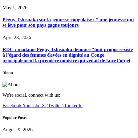
May 1, 2026
Péguy Tshisuaka sur la jeunesse congolaise : ” une jeunesse qui
se lève pour son pays gagne toujours
April 28, 2026
RDC : madame Péguy Tshisuaka dénonce “tout propos sexiste
à l’égard des femmes élevées en dignité au Congo
principalement la première ministre qui venait de faire l’objet
About
We're social, connect with us:
Facebook
YouTube
X (Twitter)
LinkedIn
Popular Posts
August 9, 2026