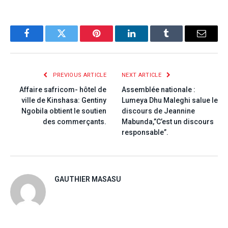
Facebook
Twitter
Pinterest
LinkedIn
Tumblr
Email
PREVIOUS ARTICLE
NEXT ARTICLE
Affaire safricom- hôtel de
Assemblée nationale :
ville de Kinshasa: Gentiny
Lumeya Dhu Maleghi salue le
Ngobila obtient le soutien
discours de Jeannine
des commerçants.
Mabunda,”C’est un discours
responsable”.
GAUTHIER MASASU