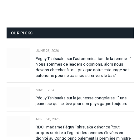
OUR PICKS
JUNE 25, 2026
Péguy Tshisuaka sur l’autonomisation de la femme : ”
Nous sommes de leaders d’opinions, alors nous
devons chercher à tout prix que notre entourage soit
autonome pour ne pas nous tirer vers le bas”
MAY 1, 2026
Péguy Tshisuaka sur la jeunesse congolaise : ” une
jeunesse qui se lève pour son pays gagne toujours
APRIL 28, 2026
RDC : madame Péguy Tshisuaka dénonce “tout
propos sexiste à l’égard des femmes élevées en
dignité au Congo principalement la première ministre