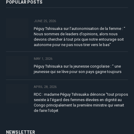
POPULAR POSTS
JUNE 25, 2026
Péguy Tshisuaka sur l’autonomisation de la femme : ”
Nous sommes de leaders d’opinions, alors nous
devons chercher à tout prix que notre entourage soit
autonome pour ne pas nous tirer vers le bas”
MAY 1, 2026
Péguy Tshisuaka sur la jeunesse congolaise : ” une
jeunesse qui se lève pour son pays gagne toujours
APRIL 28, 2026
RDC : madame Péguy Tshisuaka dénonce “tout propos
sexiste à l’égard des femmes élevées en dignité au
Congo principalement la première ministre qui venait
de faire l’objet
NEWSLETTER