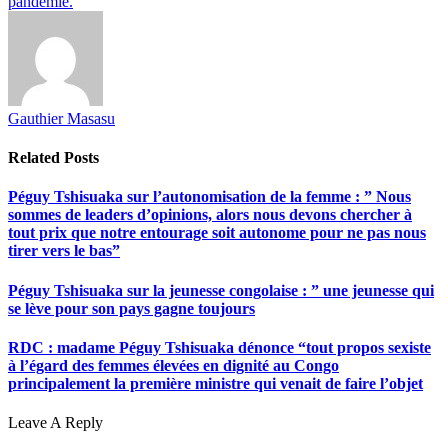
pandémie.
Gauthier Masasu
Related
Posts
Péguy Tshisuaka sur l’autonomisation de la femme : ” Nous
sommes de leaders d’opinions, alors nous devons chercher à
tout prix que notre entourage soit autonome pour ne pas nous
tirer vers le bas”
Péguy Tshisuaka sur la jeunesse congolaise : ” une jeunesse qui
se lève pour son pays gagne toujours
RDC : madame Péguy Tshisuaka dénonce “tout propos sexiste
à l’égard des femmes élevées en dignité au Congo
principalement la première ministre qui venait de faire l’objet
Leave A Reply