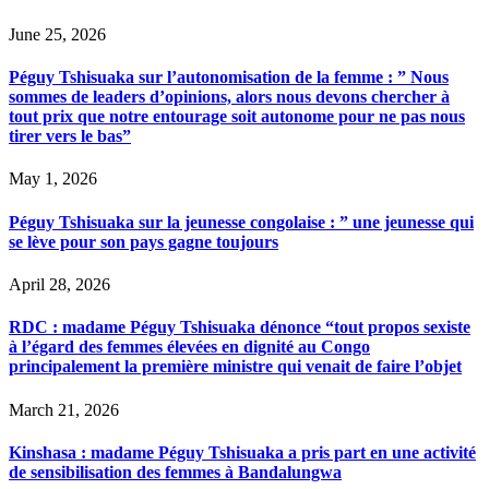
June 25, 2026
Péguy Tshisuaka sur l’autonomisation de la femme : ” Nous
sommes de leaders d’opinions, alors nous devons chercher à
tout prix que notre entourage soit autonome pour ne pas nous
tirer vers le bas”
May 1, 2026
Péguy Tshisuaka sur la jeunesse congolaise : ” une jeunesse qui
se lève pour son pays gagne toujours
April 28, 2026
RDC : madame Péguy Tshisuaka dénonce “tout propos sexiste
à l’égard des femmes élevées en dignité au Congo
principalement la première ministre qui venait de faire l’objet
March 21, 2026
Kinshasa : madame Péguy Tshisuaka a pris part en une activité
de sensibilisation des femmes à Bandalungwa