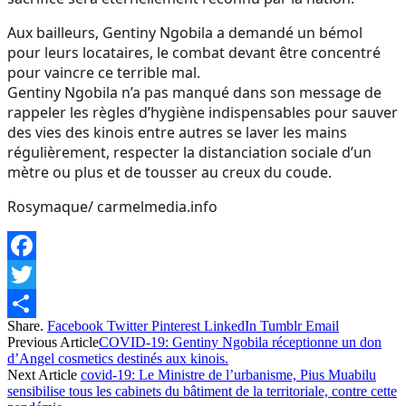
Aux bailleurs, Gentiny Ngobila a demandé un bémol
pour leurs locataires, le combat devant être concentré
pour vaincre ce terrible mal.
Gentiny Ngobila n’a pas manqué dans son message de
rappeler les règles d’hygiène indispensables pour sauver
des vies des kinois entre autres se laver les mains
régulièrement, respecter la distanciation sociale d’un
mètre ou plus et de tousser au creux du coude.
Rosymaque/ carmelmedia.info
Facebook
Twitter
Share.
Facebook
Twitter
Pinterest
LinkedIn
Tumblr
Email
Share
Previous Article
COVID-19: Gentiny Ngobila réceptionne un don
d’Angel cosmetics destinés aux kinois.
Next Article
covid-19: Le Ministre de l’urbanisme, Pius Muabilu
sensibilise tous les cabinets du bâtiment de la territoriale, contre cette