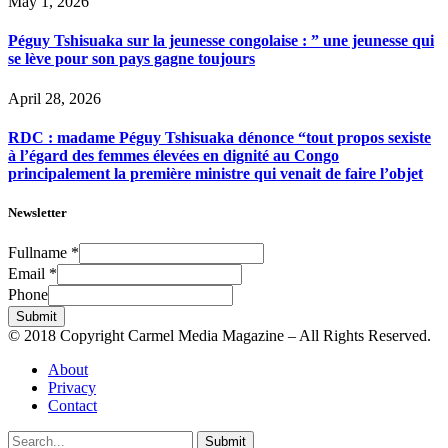
May 1, 2026
Péguy Tshisuaka sur la jeunesse congolaise : ” une jeunesse qui
se lève pour son pays gagne toujours
April 28, 2026
RDC : madame Péguy Tshisuaka dénonce “tout propos sexiste
à l’égard des femmes élevées en dignité au Congo
principalement la première ministre qui venait de faire l’objet
Newsletter
Fullname
*
Email
*
Phone
Submit
© 2018 Copyright Carmel Media Magazine – All Rights Reserved.
About
Privacy
Contact
Submit