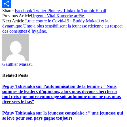
Twitter
Share.
Facebook
Twitter
Pinterest
LinkedIn
Tumblr
Email
Share
Previous Article
Urgent : Vital Kamerhe arrêté.
Next Article
Lutte contre le Covid-19 : Buddy Mukadi et la
dynamique Umoja plus sensibilisent la jeunesse rdcienne au respect
des consignes d’hygiène.
Gauthier Masasu
Related
Posts
Péguy Tshisuaka sur l’autonomisation de la femme : ” Nous
sommes de leaders d’opinions, alors nous devons chercher à
tout prix que notre entourage soit autonome pour ne pas nous
tirer vers le bas”
Péguy Tshisuaka sur la jeunesse congolaise : ” une jeunesse qui
se lève pour son pays gagne toujours