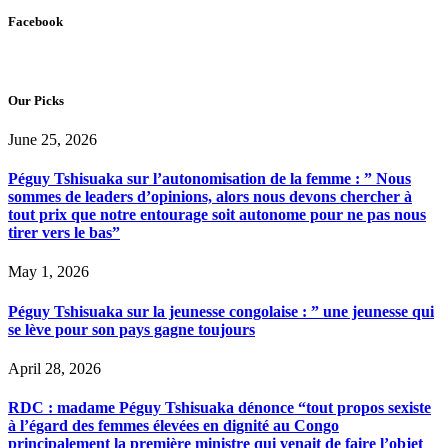
Facebook
Our Picks
June 25, 2026
Péguy Tshisuaka sur l’autonomisation de la femme : ” Nous
sommes de leaders d’opinions, alors nous devons chercher à
tout prix que notre entourage soit autonome pour ne pas nous
tirer vers le bas”
May 1, 2026
Péguy Tshisuaka sur la jeunesse congolaise : ” une jeunesse qui
se lève pour son pays gagne toujours
April 28, 2026
RDC : madame Péguy Tshisuaka dénonce “tout propos sexiste
à l’égard des femmes élevées en dignité au Congo
principalement la première ministre qui venait de faire l’objet