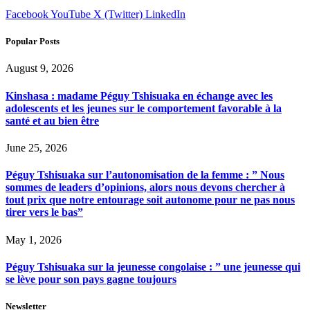
Facebook
YouTube
X (Twitter)
LinkedIn
Popular Posts
August 9, 2026
Kinshasa : madame Péguy Tshisuaka en échange avec les
adolescents et les jeunes sur le comportement favorable à la
santé et au bien être
June 25, 2026
Péguy Tshisuaka sur l’autonomisation de la femme : ” Nous
sommes de leaders d’opinions, alors nous devons chercher à
tout prix que notre entourage soit autonome pour ne pas nous
tirer vers le bas”
May 1, 2026
Péguy Tshisuaka sur la jeunesse congolaise : ” une jeunesse qui
se lève pour son pays gagne toujours
Newsletter