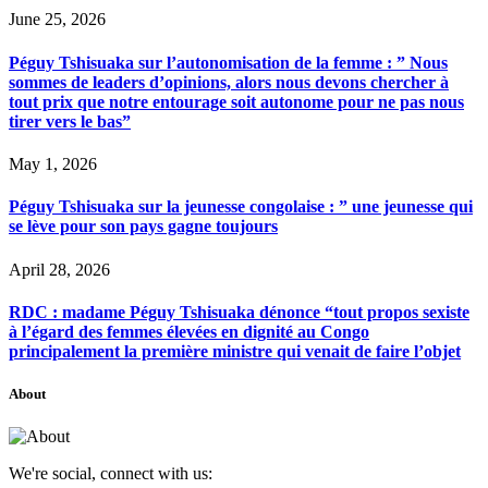
June 25, 2026
Péguy Tshisuaka sur l’autonomisation de la femme : ” Nous
sommes de leaders d’opinions, alors nous devons chercher à
tout prix que notre entourage soit autonome pour ne pas nous
tirer vers le bas”
May 1, 2026
Péguy Tshisuaka sur la jeunesse congolaise : ” une jeunesse qui
se lève pour son pays gagne toujours
April 28, 2026
RDC : madame Péguy Tshisuaka dénonce “tout propos sexiste
à l’égard des femmes élevées en dignité au Congo
principalement la première ministre qui venait de faire l’objet
About
We're social, connect with us: