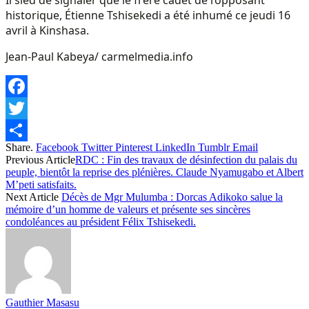
historique, Étienne Tshisekedi a été inhumé ce jeudi 16
avril à Kinshasa.
Jean-Paul Kabeya/ carmelmedia.info
Facebook
Twitter
Share.
Facebook
Twitter
Pinterest
LinkedIn
Tumblr
Email
Share
Previous Article
RDC : Fin des travaux de désinfection du palais du
peuple, bientôt la reprise des plénières. Claude Nyamugabo et Albert
M’peti satisfaits.
Next Article
Décès de Mgr Mulumba : Dorcas Adikoko salue la
mémoire d’un homme de valeurs et présente ses sincères
condoléances au président Félix Tshisekedi.
Gauthier Masasu