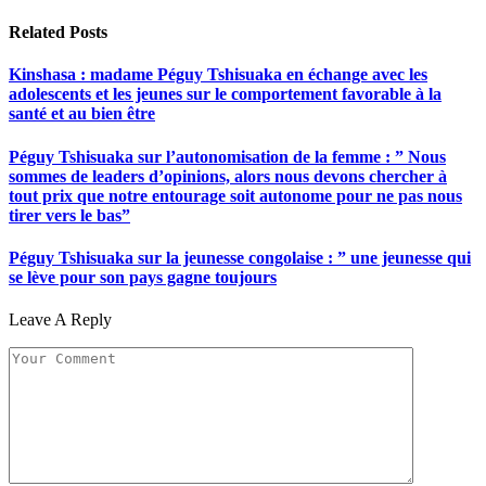
Related
Posts
Kinshasa : madame Péguy Tshisuaka en échange avec les
adolescents et les jeunes sur le comportement favorable à la
santé et au bien être
Péguy Tshisuaka sur l’autonomisation de la femme : ” Nous
sommes de leaders d’opinions, alors nous devons chercher à
tout prix que notre entourage soit autonome pour ne pas nous
tirer vers le bas”
Péguy Tshisuaka sur la jeunesse congolaise : ” une jeunesse qui
se lève pour son pays gagne toujours
Leave A Reply