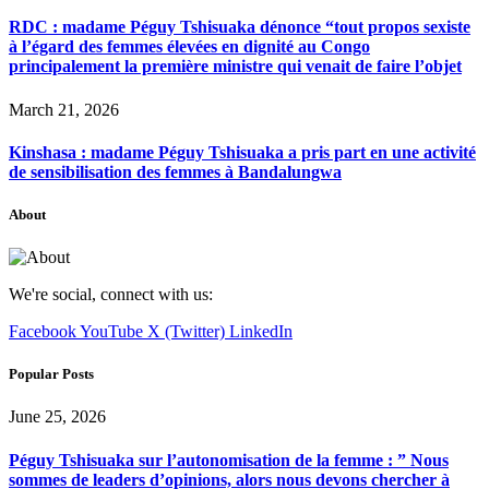
RDC : madame Péguy Tshisuaka dénonce “tout propos sexiste
à l’égard des femmes élevées en dignité au Congo
principalement la première ministre qui venait de faire l’objet
March 21, 2026
Kinshasa : madame Péguy Tshisuaka a pris part en une activité
de sensibilisation des femmes à Bandalungwa
About
We're social, connect with us:
Facebook
YouTube
X (Twitter)
LinkedIn
Popular Posts
June 25, 2026
Péguy Tshisuaka sur l’autonomisation de la femme : ” Nous
sommes de leaders d’opinions, alors nous devons chercher à