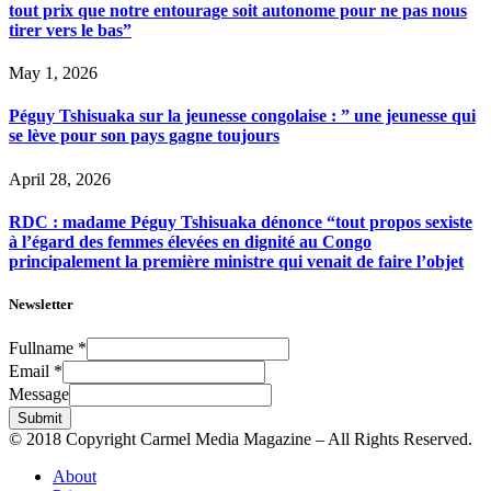
tout prix que notre entourage soit autonome pour ne pas nous
tirer vers le bas”
May 1, 2026
Péguy Tshisuaka sur la jeunesse congolaise : ” une jeunesse qui
se lève pour son pays gagne toujours
April 28, 2026
RDC : madame Péguy Tshisuaka dénonce “tout propos sexiste
à l’égard des femmes élevées en dignité au Congo
principalement la première ministre qui venait de faire l’objet
Newsletter
Fullname
*
Email
*
Message
Submit
© 2018 Copyright Carmel Media Magazine – All Rights Reserved.
About