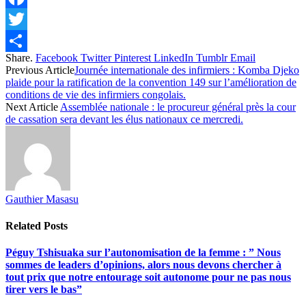
Facebook
Twitter
Share.
Facebook
Twitter
Pinterest
LinkedIn
Tumblr
Email
Share
Previous Article
Journée internationale des infirmiers : Komba Djeko
plaide pour la ratification de la convention 149 sur l’amélioration de
conditions de vie des infirmiers congolais.
Next Article
Assemblée nationale : le procureur général près la cour
de cassation sera devant les élus nationaux ce mercredi.
Gauthier Masasu
Related
Posts
Péguy Tshisuaka sur l’autonomisation de la femme : ” Nous
sommes de leaders d’opinions, alors nous devons chercher à
tout prix que notre entourage soit autonome pour ne pas nous
tirer vers le bas”