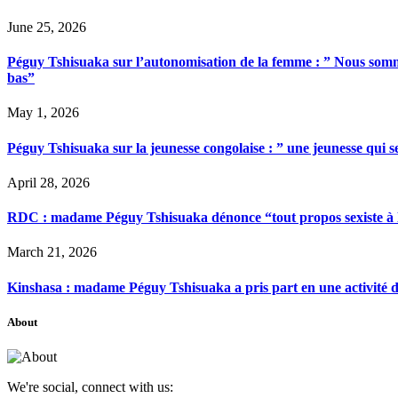
June 25, 2026
Péguy Tshisuaka sur l’autonomisation de la femme : ” Nous somme
bas”
May 1, 2026
Péguy Tshisuaka sur la jeunesse congolaise : ” une jeunesse qui 
April 28, 2026
RDC : madame Péguy Tshisuaka dénonce “tout propos sexiste à l’é
March 21, 2026
Kinshasa : madame Péguy Tshisuaka a pris part en une activité 
About
We're social, connect with us: