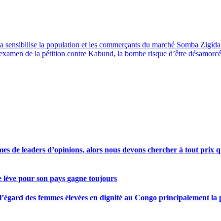
 sensibilise la population et les commerçants du marché Somba Zigida au
examen de la pétition contre Kabund, la bombe risque d’être désamorc
s de leaders d’opinions, alors nous devons chercher à tout prix qu
se lève pour son pays gagne toujours
gard des femmes élevées en dignité au Congo principalement la pre