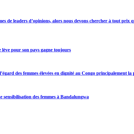
s de leaders d’opinions, alors nous devons chercher à tout prix qu
se lève pour son pays gagne toujours
gard des femmes élevées en dignité au Congo principalement la pre
de sensibilisation des femmes à Bandalungwa