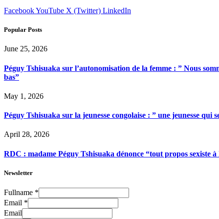
Facebook
YouTube
X (Twitter)
LinkedIn
Popular Posts
June 25, 2026
Péguy Tshisuaka sur l’autonomisation de la femme : ” Nous somme
bas”
May 1, 2026
Péguy Tshisuaka sur la jeunesse congolaise : ” une jeunesse qui 
April 28, 2026
RDC : madame Péguy Tshisuaka dénonce “tout propos sexiste à l’é
Newsletter
Fullname
*
Email
*
Email