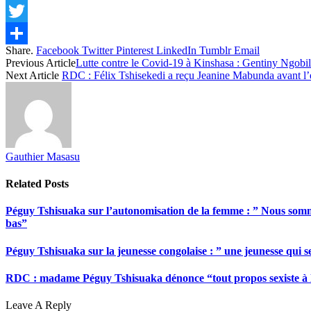
Facebook
Twitter
Share.
Facebook
Twitter
Pinterest
LinkedIn
Tumblr
Email
Share
Previous Article
Lutte contre le Covid-19 à Kinshasa : Gentiny Ngobila
Next Article
RDC : Félix Tshisekedi a reçu Jeanine Mabunda avant l’
Gauthier Masasu
Related
Posts
Péguy Tshisuaka sur l’autonomisation de la femme : ” Nous somme
bas”
Péguy Tshisuaka sur la jeunesse congolaise : ” une jeunesse qui 
RDC : madame Péguy Tshisuaka dénonce “tout propos sexiste à l’é
Leave A Reply