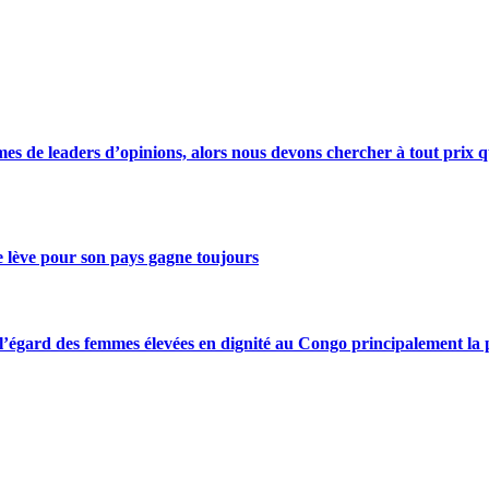
s de leaders d’opinions, alors nous devons chercher à tout prix qu
se lève pour son pays gagne toujours
gard des femmes élevées en dignité au Congo principalement la pre