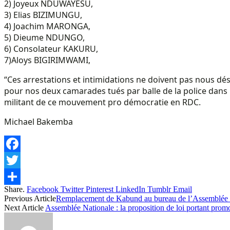
2) Joyeux NDUWAYESU,
3) Elias BIZIMUNGU,
4) Joachim MARONGA,
5) Dieume NDUNGO,
6) Consolateur KAKURU,
7)Aloys BIGIRIMWAMI,
“Ces arrestations et intimidations ne doivent pas nous déso
pour nos deux camarades tués par balle de la police dans
militant de ce mouvement pro démocratie en RDC.
Michael Bakemba
Facebook
Twitter
Share.
Facebook
Twitter
Pinterest
LinkedIn
Tumblr
Email
Share
Previous Article
Remplacement de Kabund au bureau de l’Assemblée nat
Next Article
Assemblée Nationale : la proposition de loi portant prom