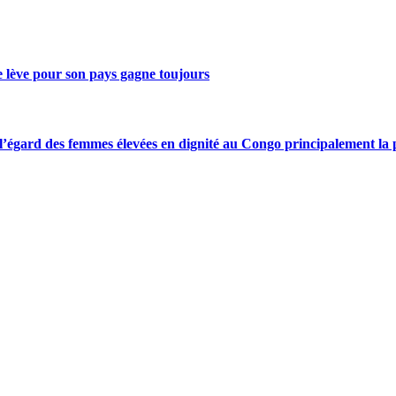
se lève pour son pays gagne toujours
gard des femmes élevées en dignité au Congo principalement la pre