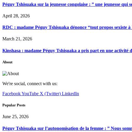
Péguy Tshisuaka sur la jeunesse congolaise : ” une jeunesse qui 
April 28, 2026
RDC : madame Péguy Tshisuaka dénonce “tout propos sexiste à l’é
March 21, 2026
Kinshasa : madame Péguy Tshisuaka a pris part en une activité 
About
We're social, connect with us:
Facebook
YouTube
X (Twitter)
LinkedIn
Popular Posts
June 25, 2026
Péguy Tshisuaka sur l’autonomisation de la femme : ” Nous somme