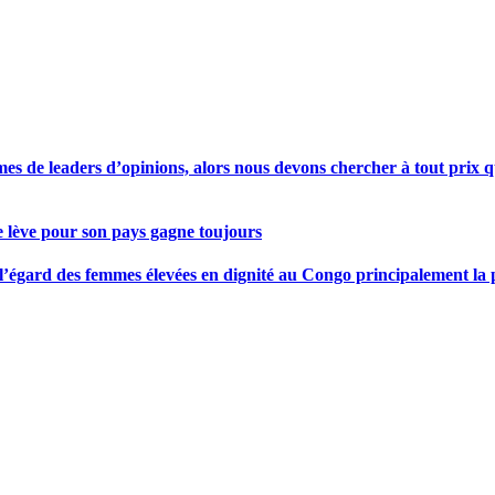
s de leaders d’opinions, alors nous devons chercher à tout prix qu
se lève pour son pays gagne toujours
gard des femmes élevées en dignité au Congo principalement la pre