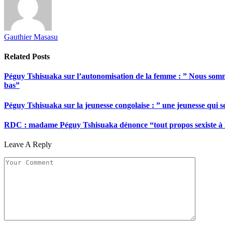
Gauthier Masasu
Related
Posts
Péguy Tshisuaka sur l’autonomisation de la femme : ” Nous somme
bas”
Péguy Tshisuaka sur la jeunesse congolaise : ” une jeunesse qui 
RDC : madame Péguy Tshisuaka dénonce “tout propos sexiste à l’é
Leave A Reply