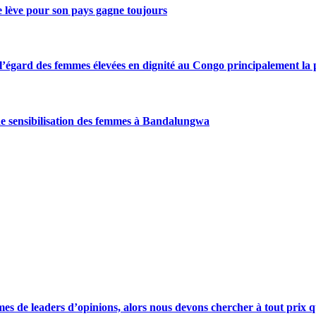
se lève pour son pays gagne toujours
gard des femmes élevées en dignité au Congo principalement la pre
de sensibilisation des femmes à Bandalungwa
s de leaders d’opinions, alors nous devons chercher à tout prix qu