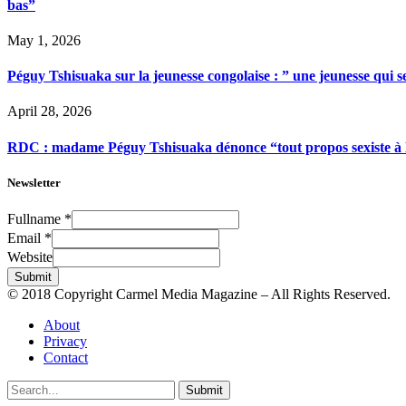
bas”
May 1, 2026
Péguy Tshisuaka sur la jeunesse congolaise : ” une jeunesse qui 
April 28, 2026
RDC : madame Péguy Tshisuaka dénonce “tout propos sexiste à l’é
Newsletter
Fullname
*
Email
*
Website
Submit
© 2018 Copyright Carmel Media Magazine – All Rights Reserved.
About
Privacy
Contact
Submit