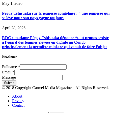
May 1, 2026
Péguy Tshisuaka sur la jeunesse congolaise : ” une jeunesse qui
se lève pour son pays gagne toujours
April 28, 2026
RDC : madame Péguy Tshisuaka dénonce “tout propos sexiste
à l’égard des femmes élevées en dignité au Congo
principalement la première ministre qui venait de faire l’objet
Newsletter
Fullname
*
Email
*
Message
Submit
© 2018 Copyright Carmel Media Magazine – All Rights Reserved.
About
Privacy
Contact