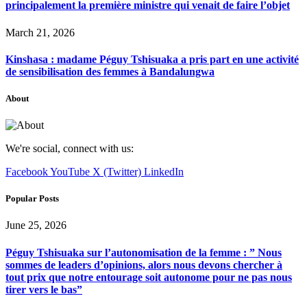
principalement la première ministre qui venait de faire l’objet
March 21, 2026
Kinshasa : madame Péguy Tshisuaka a pris part en une activité
de sensibilisation des femmes à Bandalungwa
About
We're social, connect with us:
Facebook
YouTube
X (Twitter)
LinkedIn
Popular Posts
June 25, 2026
Péguy Tshisuaka sur l’autonomisation de la femme : ” Nous
sommes de leaders d’opinions, alors nous devons chercher à
tout prix que notre entourage soit autonome pour ne pas nous
tirer vers le bas”