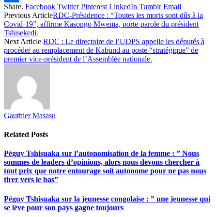
Share.
Facebook
Twitter
Pinterest
LinkedIn
Tumblr
Email
Share
Previous Article
RDC-Présidence : “Toutes les morts sont dûs à la
Covid-19”, affirme Kasongo Mwema, porte-parole du président
Tshisekedi.
Next Article
RDC : Le directoire de l’UDPS appelle les députés à
procéder au remplacement de Kabund au poste “stratégique” de
premier vice-président de l’Assemblée nationale.
Gauthier Masasu
Related
Posts
Péguy Tshisuaka sur l’autonomisation de la femme : ” Nous
sommes de leaders d’opinions, alors nous devons chercher à
tout prix que notre entourage soit autonome pour ne pas nous
tirer vers le bas”
Péguy Tshisuaka sur la jeunesse congolaise : ” une jeunesse qui
se lève pour son pays gagne toujours