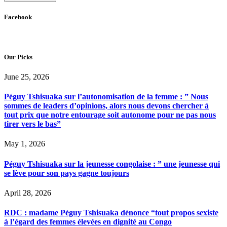
Facebook
Our Picks
June 25, 2026
Péguy Tshisuaka sur l’autonomisation de la femme : ” Nous
sommes de leaders d’opinions, alors nous devons chercher à
tout prix que notre entourage soit autonome pour ne pas nous
tirer vers le bas”
May 1, 2026
Péguy Tshisuaka sur la jeunesse congolaise : ” une jeunesse qui
se lève pour son pays gagne toujours
April 28, 2026
RDC : madame Péguy Tshisuaka dénonce “tout propos sexiste
à l’égard des femmes élevées en dignité au Congo