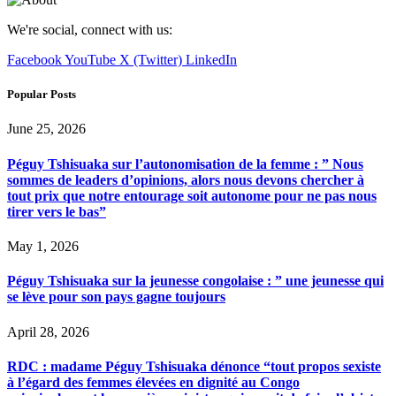
We're social, connect with us:
Facebook
YouTube
X (Twitter)
LinkedIn
Popular Posts
June 25, 2026
Péguy Tshisuaka sur l’autonomisation de la femme : ” Nous
sommes de leaders d’opinions, alors nous devons chercher à
tout prix que notre entourage soit autonome pour ne pas nous
tirer vers le bas”
May 1, 2026
Péguy Tshisuaka sur la jeunesse congolaise : ” une jeunesse qui
se lève pour son pays gagne toujours
April 28, 2026
RDC : madame Péguy Tshisuaka dénonce “tout propos sexiste
à l’égard des femmes élevées en dignité au Congo