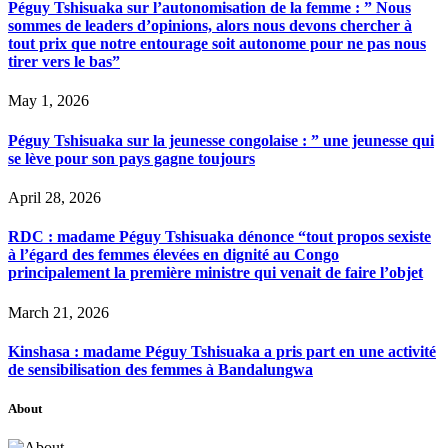
Péguy Tshisuaka sur l’autonomisation de la femme : ” Nous
sommes de leaders d’opinions, alors nous devons chercher à
tout prix que notre entourage soit autonome pour ne pas nous
tirer vers le bas”
May 1, 2026
Péguy Tshisuaka sur la jeunesse congolaise : ” une jeunesse qui
se lève pour son pays gagne toujours
April 28, 2026
RDC : madame Péguy Tshisuaka dénonce “tout propos sexiste
à l’égard des femmes élevées en dignité au Congo
principalement la première ministre qui venait de faire l’objet
March 21, 2026
Kinshasa : madame Péguy Tshisuaka a pris part en une activité
de sensibilisation des femmes à Bandalungwa
About