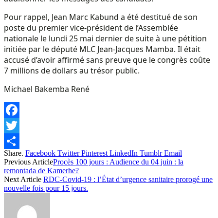
Pour rappel, Jean Marc Kabund a été destitué de son
poste du premier vice-président de l’Assemblée
nationale le lundi 25 mai dernier de suite à une pétition
initiée par le député MLC Jean-Jacques Mamba. Il était
accusé d’avoir affirmé sans preuve que le congrès coûte
7 millions de dollars au trésor public.
Michael Bakemba René
Facebook
Twitter
Share.
Facebook
Twitter
Pinterest
LinkedIn
Tumblr
Email
Share
Previous Article
Procès 100 jours : Audience du 04 juin : la
remontada de Kamerhe?
Next Article
RDC-Covid-19 : l’État d’urgence sanitaire prorogé une
nouvelle fois pour 15 jours.