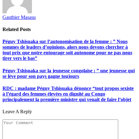
Gauthier Masasu
Related
Posts
Péguy Tshisuaka sur l’autonomisation de la femme : ” Nous
sommes de leaders d’opinions, alors nous devons chercher à
tout prix que notre entourage soit autonome pour ne pas nous
tirer vers le bas”
Péguy Tshisuaka sur la jeunesse congolaise : ” une jeunesse qui
se lève pour son pays gagne toujours
RDC : madame Péguy Tshisuaka dénonce “tout propos sexiste
à l’égard des femmes élevées en dignité au Congo
principalement la première ministre qui venait de faire l’objet
Leave A Reply