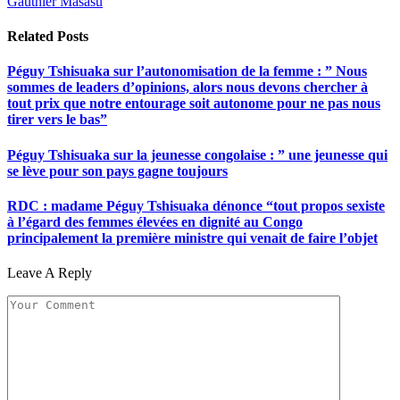
Gauthier Masasu
Related
Posts
Péguy Tshisuaka sur l’autonomisation de la femme : ” Nous
sommes de leaders d’opinions, alors nous devons chercher à
tout prix que notre entourage soit autonome pour ne pas nous
tirer vers le bas”
Péguy Tshisuaka sur la jeunesse congolaise : ” une jeunesse qui
se lève pour son pays gagne toujours
RDC : madame Péguy Tshisuaka dénonce “tout propos sexiste
à l’égard des femmes élevées en dignité au Congo
principalement la première ministre qui venait de faire l’objet
Leave A Reply