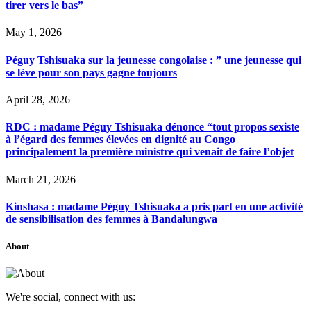
tirer vers le bas”
May 1, 2026
Péguy Tshisuaka sur la jeunesse congolaise : ” une jeunesse qui
se lève pour son pays gagne toujours
April 28, 2026
RDC : madame Péguy Tshisuaka dénonce “tout propos sexiste
à l’égard des femmes élevées en dignité au Congo
principalement la première ministre qui venait de faire l’objet
March 21, 2026
Kinshasa : madame Péguy Tshisuaka a pris part en une activité
de sensibilisation des femmes à Bandalungwa
About
We're social, connect with us: