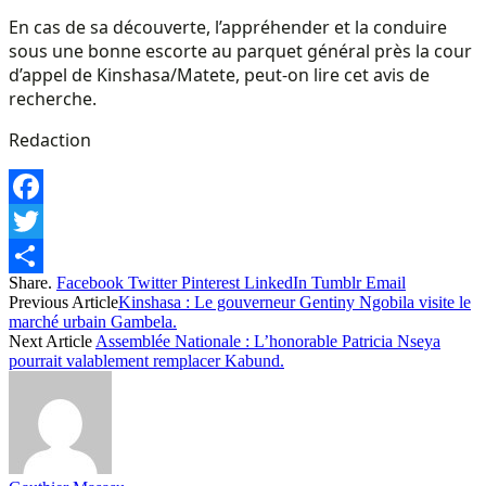
En cas de sa découverte, l’appréhender et la conduire
sous une bonne escorte au parquet général près la cour
d’appel de Kinshasa/Matete, peut-on lire cet avis de
recherche.
Redaction
Facebook
Twitter
Share.
Facebook
Twitter
Pinterest
LinkedIn
Tumblr
Email
Share
Previous Article
Kinshasa : Le gouverneur Gentiny Ngobila visite le
marché urbain Gambela.
Next Article
Assemblée Nationale : L’honorable Patricia Nseya
pourrait valablement remplacer Kabund.