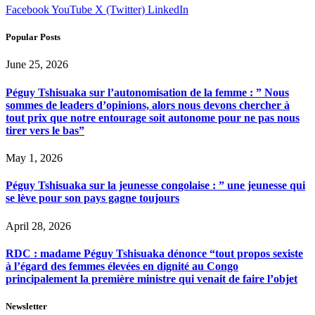
Facebook
YouTube
X (Twitter)
LinkedIn
Popular Posts
June 25, 2026
Péguy Tshisuaka sur l’autonomisation de la femme : ” Nous
sommes de leaders d’opinions, alors nous devons chercher à
tout prix que notre entourage soit autonome pour ne pas nous
tirer vers le bas”
May 1, 2026
Péguy Tshisuaka sur la jeunesse congolaise : ” une jeunesse qui
se lève pour son pays gagne toujours
April 28, 2026
RDC : madame Péguy Tshisuaka dénonce “tout propos sexiste
à l’égard des femmes élevées en dignité au Congo
principalement la première ministre qui venait de faire l’objet
Newsletter