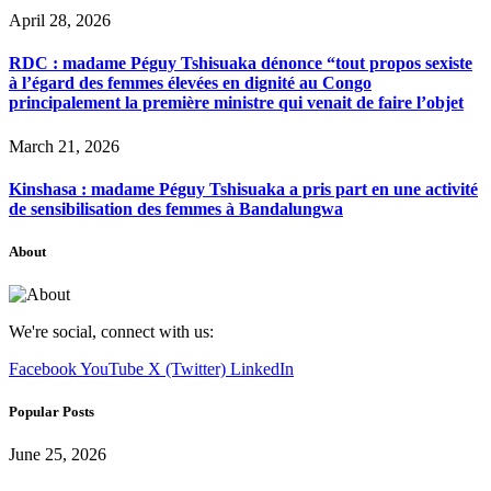
April 28, 2026
RDC : madame Péguy Tshisuaka dénonce “tout propos sexiste
à l’égard des femmes élevées en dignité au Congo
principalement la première ministre qui venait de faire l’objet
March 21, 2026
Kinshasa : madame Péguy Tshisuaka a pris part en une activité
de sensibilisation des femmes à Bandalungwa
About
We're social, connect with us:
Facebook
YouTube
X (Twitter)
LinkedIn
Popular Posts
June 25, 2026