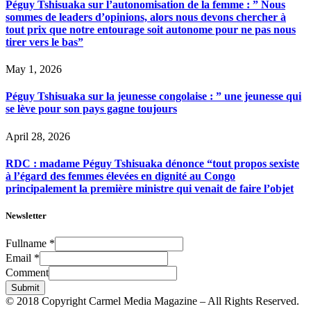
Péguy Tshisuaka sur l’autonomisation de la femme : ” Nous
sommes de leaders d’opinions, alors nous devons chercher à
tout prix que notre entourage soit autonome pour ne pas nous
tirer vers le bas”
May 1, 2026
Péguy Tshisuaka sur la jeunesse congolaise : ” une jeunesse qui
se lève pour son pays gagne toujours
April 28, 2026
RDC : madame Péguy Tshisuaka dénonce “tout propos sexiste
à l’égard des femmes élevées en dignité au Congo
principalement la première ministre qui venait de faire l’objet
Newsletter
Fullname
*
Email
*
Comment
Submit
© 2018 Copyright Carmel Media Magazine – All Rights Reserved.