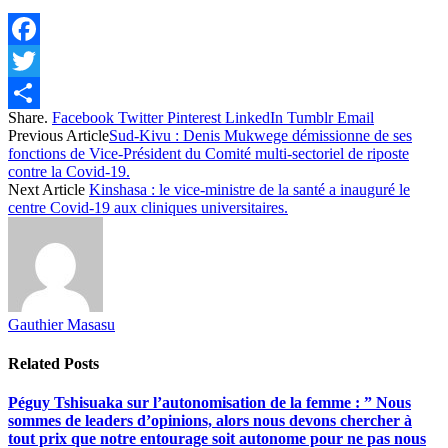
Facebook
Twitter
Share.
Facebook
Twitter
Pinterest
LinkedIn
Tumblr
Email
Share
Previous Article
Sud-Kivu : Denis Mukwege démissionne de ses
fonctions de Vice‐Président du Comité multi-sectoriel de riposte
contre la Covid-19.
Next Article
Kinshasa : le vice-ministre de la santé a inauguré le
centre Covid-19 aux cliniques universitaires.
Gauthier Masasu
Related
Posts
Péguy Tshisuaka sur l’autonomisation de la femme : ” Nous
sommes de leaders d’opinions, alors nous devons chercher à
tout prix que notre entourage soit autonome pour ne pas nous