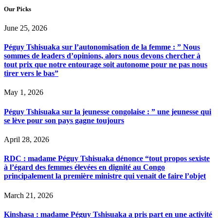
Our Picks
June 25, 2026
Péguy Tshisuaka sur l’autonomisation de la femme : ” Nous
sommes de leaders d’opinions, alors nous devons chercher à
tout prix que notre entourage soit autonome pour ne pas nous
tirer vers le bas”
May 1, 2026
Péguy Tshisuaka sur la jeunesse congolaise : ” une jeunesse qui
se lève pour son pays gagne toujours
April 28, 2026
RDC : madame Péguy Tshisuaka dénonce “tout propos sexiste
à l’égard des femmes élevées en dignité au Congo
principalement la première ministre qui venait de faire l’objet
March 21, 2026
Kinshasa : madame Péguy Tshisuaka a pris part en une activité