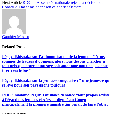
Next Article
RDC : l’Assemblée nationale rejette la décision du
Conseil d’État et maintient son calendrier électoral.
Gauthier Masasu
Related
Posts
Péguy Tshisuaka sur l’autonomisation de la femme : ” Nous
sommes de leaders d’opinions, alors nous devons chercher à
tout prix que notre entourage soit autonome pour ne pas nous
tirer vers le bas”
Péguy Tshisuaka sur la jeunesse congolaise : ” une jeunesse qui
se lève pour son pays gagne toujours
RDC : madame Péguy Tshisuaka dénonce “tout propos sexiste
à l’égard des femmes élevées en dignité au Congo
principalement la première ministre qui venait de faire l’objet