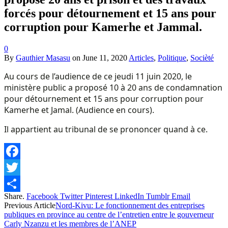
forcés pour détournement et 15 ans pour
corruption pour Kamerhe et Jammal.
0
By
Gauthier Masasu
on
June 11, 2020
Articles
,
Politique
,
Socièté
Au cours de l’audience de ce jeudi 11 juin 2020, le
ministère public a proposé 10 à 20 ans de condamnation
pour détournement et 15 ans pour corruption pour
Kamerhe et Jamal. (Audience en cours).
Il appartient au tribunal de se prononcer quand à ce.
Facebook
Twitter
Share.
Facebook
Twitter
Pinterest
LinkedIn
Tumblr
Email
Share
Previous Article
Nord-Kivu: Le fonctionnement des entreprises
publiques en province au centre de l’entretien entre le gouverneur
Carly Nzanzu et les membres de l’ANEP