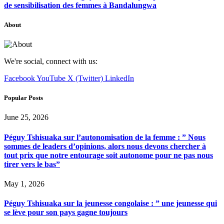
de sensibilisation des femmes à Bandalungwa
About
We're social, connect with us:
Facebook
YouTube
X (Twitter)
LinkedIn
Popular Posts
June 25, 2026
Péguy Tshisuaka sur l’autonomisation de la femme : ” Nous
sommes de leaders d’opinions, alors nous devons chercher à
tout prix que notre entourage soit autonome pour ne pas nous
tirer vers le bas”
May 1, 2026
Péguy Tshisuaka sur la jeunesse congolaise : ” une jeunesse qui
se lève pour son pays gagne toujours