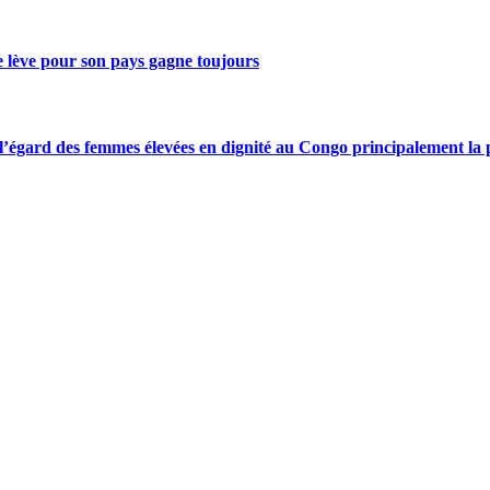
se lève pour son pays gagne toujours
gard des femmes élevées en dignité au Congo principalement la pre