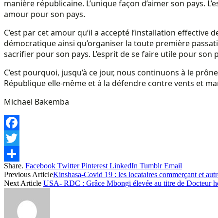
manière républicaine. L’unique façon d’aimer son pays. L’es
amour pour son pays.
C’est par cet amour qu’il a accepté l’installation effective 
démocratique ainsi qu’organiser la toute première passation
sacrifier pour son pays. L’esprit de se faire utile pour son 
C’est pourquoi, jusqu’à ce jour, nous continuons à le prône
République elle-même et à la défendre contre vents et marr
Michael Bakemba
Facebook
Twitter
Share.
Facebook
Twitter
Pinterest
LinkedIn
Tumblr
Email
Share
Previous Article
Kinshasa-Covid 19 : les locataires commerçant et autr
Next Article
USA- RDC : Grâce Mbongi élevée au titre de Docteur ho