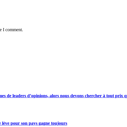
me I comment.
s de leaders d’opinions, alors nous devons chercher à tout prix qu
se lève pour son pays gagne toujours