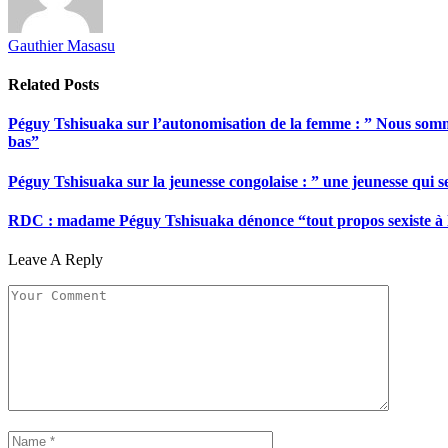
Gauthier Masasu
Related
Posts
Péguy Tshisuaka sur l’autonomisation de la femme : ” Nous somme
bas”
Péguy Tshisuaka sur la jeunesse congolaise : ” une jeunesse qui 
RDC : madame Péguy Tshisuaka dénonce “tout propos sexiste à l’é
Leave A Reply