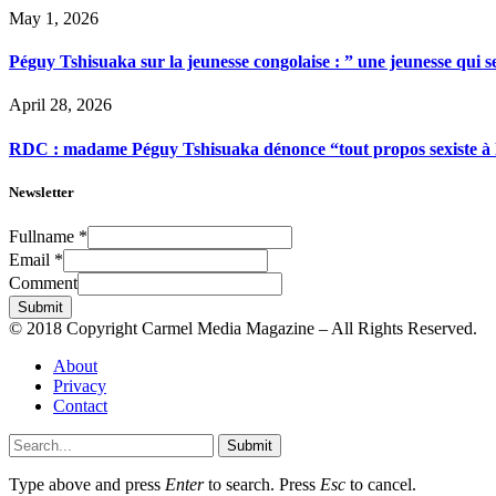
May 1, 2026
Péguy Tshisuaka sur la jeunesse congolaise : ” une jeunesse qui 
April 28, 2026
RDC : madame Péguy Tshisuaka dénonce “tout propos sexiste à l’é
Newsletter
Fullname
*
Email
*
Comment
Submit
© 2018 Copyright Carmel Media Magazine – All Rights Reserved.
About
Privacy
Contact
Submit
Type above and press
Enter
to search. Press
Esc
to cancel.