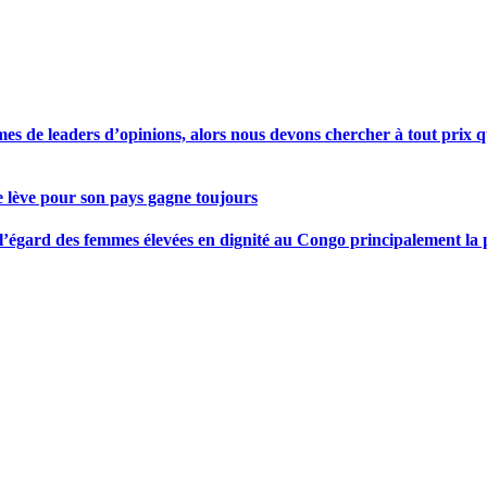
s de leaders d’opinions, alors nous devons chercher à tout prix qu
se lève pour son pays gagne toujours
gard des femmes élevées en dignité au Congo principalement la pre