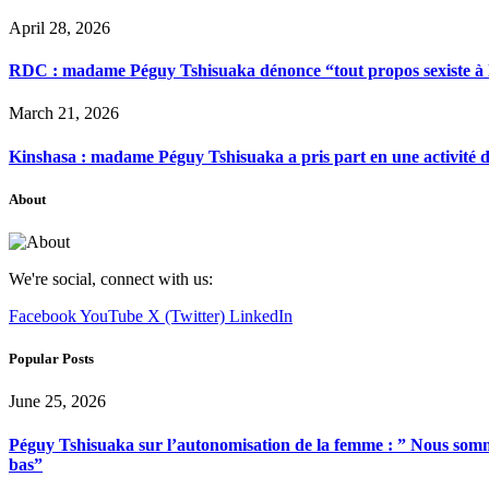
April 28, 2026
RDC : madame Péguy Tshisuaka dénonce “tout propos sexiste à l’é
March 21, 2026
Kinshasa : madame Péguy Tshisuaka a pris part en une activité 
About
We're social, connect with us:
Facebook
YouTube
X (Twitter)
LinkedIn
Popular Posts
June 25, 2026
Péguy Tshisuaka sur l’autonomisation de la femme : ” Nous somme
bas”