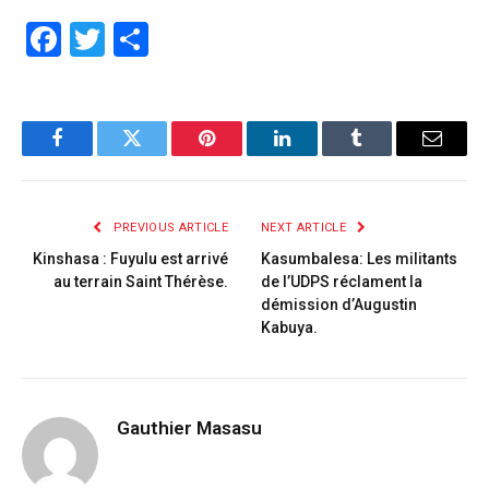
Facebook
Twitter
Share
Facebook
Twitter
Pinterest
LinkedIn
Tumblr
Email
PREVIOUS ARTICLE
NEXT ARTICLE
Kinshasa : Fuyulu est arrivé
Kasumbalesa: Les militants
au terrain Saint Thérèse.
de l’UDPS réclament la
démission d’Augustin
Kabuya.
Gauthier Masasu