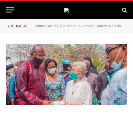
YOU ARE AT:
Home
»
Accès à la santé universelle Gentiny Ngobila fait des dons à trois hôpitaux de la Tshangu.