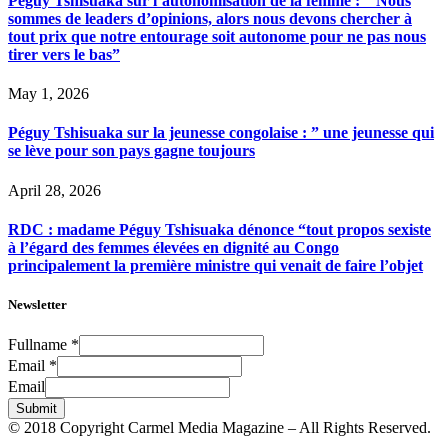
Péguy Tshisuaka sur l’autonomisation de la femme : ” Nous
sommes de leaders d’opinions, alors nous devons chercher à
tout prix que notre entourage soit autonome pour ne pas nous
tirer vers le bas”
May 1, 2026
Péguy Tshisuaka sur la jeunesse congolaise : ” une jeunesse qui
se lève pour son pays gagne toujours
April 28, 2026
RDC : madame Péguy Tshisuaka dénonce “tout propos sexiste
à l’égard des femmes élevées en dignité au Congo
principalement la première ministre qui venait de faire l’objet
Newsletter
Fullname
*
Email
*
Email
Submit
© 2018 Copyright Carmel Media Magazine – All Rights Reserved.