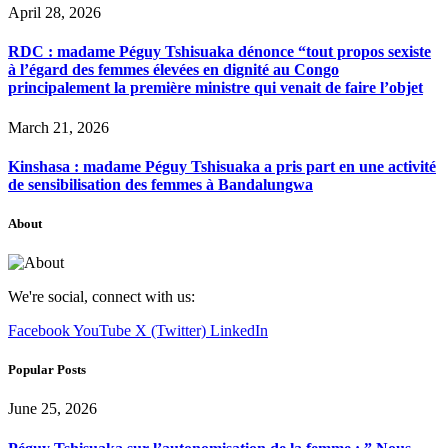
April 28, 2026
RDC : madame Péguy Tshisuaka dénonce “tout propos sexiste
à l’égard des femmes élevées en dignité au Congo
principalement la première ministre qui venait de faire l’objet
March 21, 2026
Kinshasa : madame Péguy Tshisuaka a pris part en une activité
de sensibilisation des femmes à Bandalungwa
About
We're social, connect with us:
Facebook
YouTube
X (Twitter)
LinkedIn
Popular Posts
June 25, 2026