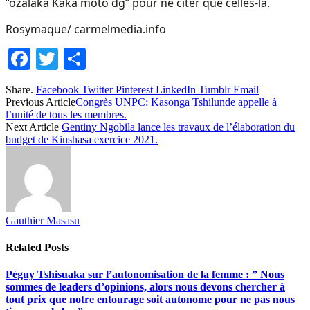
“ozalaka Kaka moto dg” pour ne citer que celles-là.
Rosymaque/ carmelmedia.info
Facebook
Twitter
Share
Share.
Facebook
Twitter
Pinterest
LinkedIn
Tumblr
Email
Previous Article
Congrès UNPC: Kasonga Tshilunde appelle à
l’unité de tous les membres.
Next Article
Gentiny Ngobila lance les travaux de l’élaboration du
budget de Kinshasa exercice 2021.
Gauthier Masasu
Related
Posts
Péguy Tshisuaka sur l’autonomisation de la femme : ” Nous
sommes de leaders d’opinions, alors nous devons chercher à
tout prix que notre entourage soit autonome pour ne pas nous