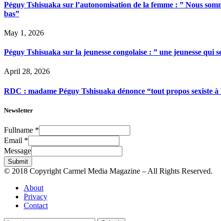
Péguy Tshisuaka sur l’autonomisation de la femme : ” Nous somme
bas”
May 1, 2026
Péguy Tshisuaka sur la jeunesse congolaise : ” une jeunesse qui 
April 28, 2026
RDC : madame Péguy Tshisuaka dénonce “tout propos sexiste à l’é
Newsletter
Fullname
*
Email
*
Message
Submit
© 2018 Copyright Carmel Media Magazine – All Rights Reserved.
About
Privacy
Contact