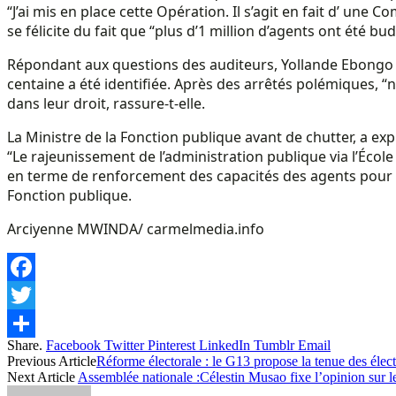
“J’ai mis en place cette Opération. Il s’agit en fait d’ une
se félicite du fait que “plus d’1 million d’agents ont été bu
Répondant aux questions des auditeurs, Yollande Ebongo d
centaine a été identifiée. Après des arrêtés polémiques, 
dans leur droit, rassure-t-elle.
La Ministre de la Fonction publique avant de chutter, a ex
“Le rajeunissement de l’administration publique via l’École
en terme de renforcement des capacités des agents pour le
Fonction publique.
Arciyenne MWINDA/ carmelmedia.info
Facebook
Twitter
Share.
Facebook
Twitter
Pinterest
LinkedIn
Tumblr
Email
Share
Previous Article
Réforme électorale : le G13 propose la tenue des éle
Next Article
Assemblée nationale :Célestin Musao fixe l’opinion sur l