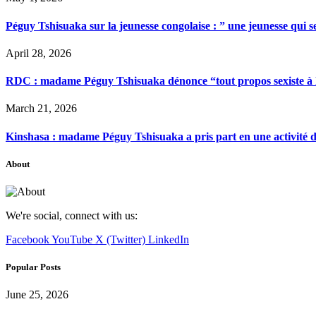
Péguy Tshisuaka sur la jeunesse congolaise : ” une jeunesse qui 
April 28, 2026
RDC : madame Péguy Tshisuaka dénonce “tout propos sexiste à l’é
March 21, 2026
Kinshasa : madame Péguy Tshisuaka a pris part en une activité 
About
We're social, connect with us:
Facebook
YouTube
X (Twitter)
LinkedIn
Popular Posts
June 25, 2026