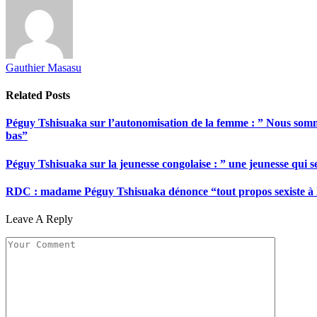
Gauthier Masasu
Related
Posts
Péguy Tshisuaka sur l’autonomisation de la femme : ” Nous somme
bas”
Péguy Tshisuaka sur la jeunesse congolaise : ” une jeunesse qui 
RDC : madame Péguy Tshisuaka dénonce “tout propos sexiste à l’é
Leave A Reply