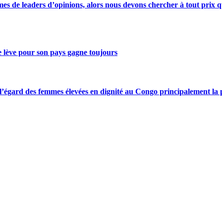
s de leaders d’opinions, alors nous devons chercher à tout prix qu
se lève pour son pays gagne toujours
gard des femmes élevées en dignité au Congo principalement la pre