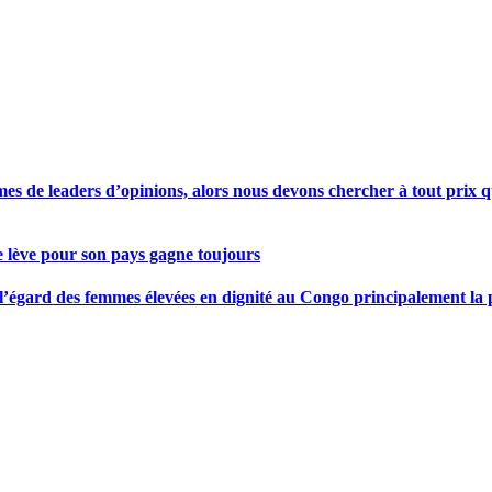
s de leaders d’opinions, alors nous devons chercher à tout prix qu
se lève pour son pays gagne toujours
gard des femmes élevées en dignité au Congo principalement la pre