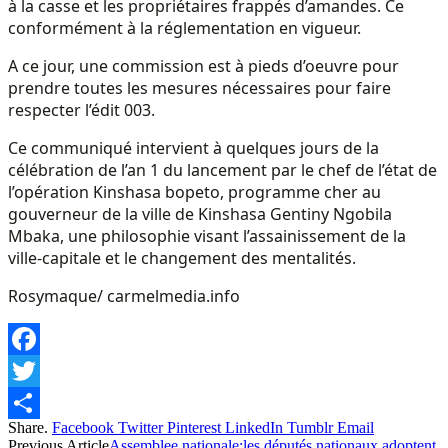
à la casse et les propriétaires frappés d’amandes. Ce
conformément à la réglementation en vigueur.
A ce jour, une commission est à pieds d’oeuvre pour
prendre toutes les mesures nécessaires pour faire
respecter l’édit 003.
Ce communiqué intervient à quelques jours de la
célébration de l’an 1 du lancement par le chef de l’état de
l’opération Kinshasa bopeto, programme cher au
gouverneur de la ville de Kinshasa Gentiny Ngobila
Mbaka, une philosophie visant l’assainissement de la
ville-capitale et le changement des mentalités.
Rosymaque/ carmelmedia.info
Facebook
Twitter
Share.
Facebook
Twitter
Pinterest
LinkedIn
Tumblr
Email
Share
Previous Article
Assemblee nationale:les députés nationaux adoptent