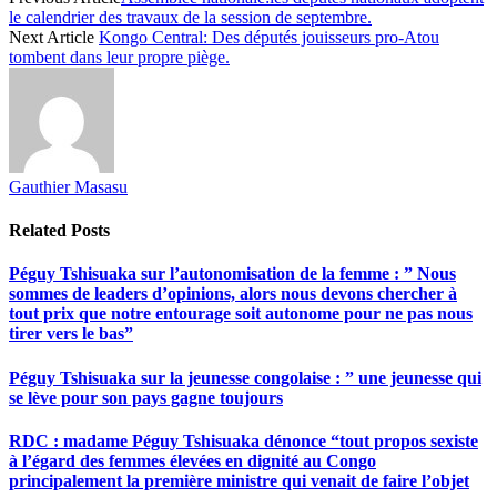
le calendrier des travaux de la session de septembre.
Next Article
Kongo Central: Des députés jouisseurs pro-Atou
tombent dans leur propre piège.
Gauthier Masasu
Related
Posts
Péguy Tshisuaka sur l’autonomisation de la femme : ” Nous
sommes de leaders d’opinions, alors nous devons chercher à
tout prix que notre entourage soit autonome pour ne pas nous
tirer vers le bas”
Péguy Tshisuaka sur la jeunesse congolaise : ” une jeunesse qui
se lève pour son pays gagne toujours
RDC : madame Péguy Tshisuaka dénonce “tout propos sexiste
à l’égard des femmes élevées en dignité au Congo
principalement la première ministre qui venait de faire l’objet