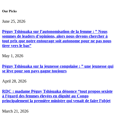
Our Picks
June 25, 2026
Péguy Tshisuaka sur l’autonomisation de la femme : ” Nous
sommes de leaders d’opinions, alors nous devons chercher à
tout prix que notre entourage soit autonome pour ne pas nous
tirer vers le bas”
May 1, 2026
Péguy Tshisuaka sur la jeunesse congolaise : ” une jeunesse qui
se lève pour son pays gagne toujours
April 28, 2026
RDC : madame Péguy Tshisuaka dénonce “tout propos sexiste
à l’égard des femmes élevées en dignité au Congo
principalement la première ministre qui venait de faire l’objet
March 21, 2026