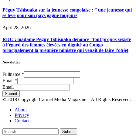
Péguy Tshisuaka sur la jeunesse congolaise : ” une jeunesse qui
se lève pour son pays gagne toujours
April 28, 2026
RDC : madame Péguy Tshisuaka dénonce “tout propos sexiste
à l’égard des femmes élevées en dignité au Congo
principalement la première ministre qui venait de faire l’objet
Newsletter
Fullname
*
Email
*
Email
Submit
© 2018 Copyright Carmel Media Magazine – All Rights Reserved.
About
Privacy
Contact
Submit