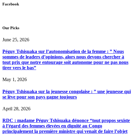
Facebook
Our Picks
June 25, 2026
Péguy Tshisuaka sur l’autonomisation de la femme : ” Nous
sommes de leaders d’opinions, alors nous devons chercher à
tout prix que notre entourage soit autonome pour ne pas nous
tirer vers le bas”
May 1, 2026
Péguy Tshisuaka sur la jeunesse congolaise : ” une jeunesse qui
se lève pour son pays gagne toujours
April 28, 2026
RDC : madame Péguy Tshisuaka dénonce “tout propos sexiste
à l’égard des femmes élevées en dignité au Congo
principalement la première ministre qui venait de faire l’objet