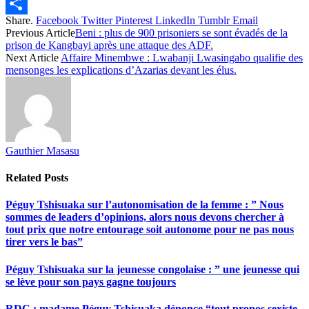
Twitter
Share.
Facebook
Twitter
Pinterest
LinkedIn
Tumblr
Email
Share
Previous Article
Beni : plus de 900 prisoniers se sont évadés de la
prison de Kangbayi après une attaque des ADF.
Next Article
Affaire Minembwe : Lwabanji Lwasingabo qualifie des
mensonges les explications d’Azarias devant les élus.
Gauthier Masasu
Related
Posts
Péguy Tshisuaka sur l’autonomisation de la femme : ” Nous
sommes de leaders d’opinions, alors nous devons chercher à
tout prix que notre entourage soit autonome pour ne pas nous
tirer vers le bas”
Péguy Tshisuaka sur la jeunesse congolaise : ” une jeunesse qui
se lève pour son pays gagne toujours
RDC : madame Péguy Tshisuaka dénonce “tout propos sexiste