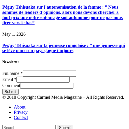
Péguy Tshisuaka sur l’autonomisation de la femme : ” Nous
sommes de leaders d’opinions, alors nous devons chercher à
tout prix que notre entourage soit autonome pour ne pas nous
tirer vers le bas”
May 1, 2026
Péguy Tshisuaka sur la jeunesse congolaise : ” une jeunesse qui
se lève pour son pays gagne toujours
Newsletter
Fullname
*
Email
*
Comment
Submit
© 2018 Copyright Carmel Media Magazine – All Rights Reserved.
About
Privacy
Contact
Submit