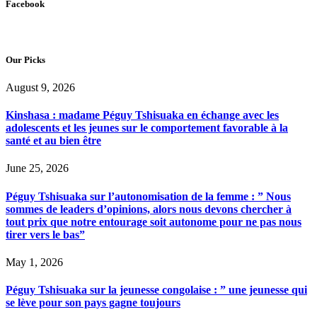
Facebook
Our Picks
August 9, 2026
Kinshasa : madame Péguy Tshisuaka en échange avec les
adolescents et les jeunes sur le comportement favorable à la
santé et au bien être
June 25, 2026
Péguy Tshisuaka sur l’autonomisation de la femme : ” Nous
sommes de leaders d’opinions, alors nous devons chercher à
tout prix que notre entourage soit autonome pour ne pas nous
tirer vers le bas”
May 1, 2026
Péguy Tshisuaka sur la jeunesse congolaise : ” une jeunesse qui
se lève pour son pays gagne toujours