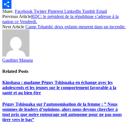
Twitter
Share.
Facebook
Twitter
Pinterest
LinkedIn
Tumblr
Email
Share
Previous Article
RDC: le président de la république s’adresse à la
nation ce Vendredi.
Next Article
Camp Tshatshi: deux enfants meurent dans un incendie.
Gauthier Masasu
Related
Posts
Kinshasa : madame Péguy Tshisuaka en échange avec les
adolescents et les jeunes sur le comportement favorable à la
santé et au bien être
Péguy Tshisuaka sur l’autonomisation de la femme : ” Nous
sommes de leaders d’opinions, alors nous devons chercher à
tout prix que notre entourage soit autonome pour ne pas nous
tirer vers le bas”