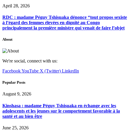
April 28, 2026
RDC : madame Péguy Tshisuaka dénonce “tout propos sexiste
à l’égard des femmes élevées en dignité au Congo
principalement la première ministre qui venait de faire l’objet
About
We're social, connect with us:
Facebook
YouTube
X (Twitter)
LinkedIn
Popular Posts
August 9, 2026
Kinshasa : madame Péguy Tshisuaka en échange avec les
adolescents et les jeunes sur le comportement favorable à la
santé et au bien être
June 25, 2026