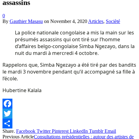
assassins
0
By
Gauthier Masasu
on
November 4, 2020
Articles
,
Socièté
La police nationale congolaise a mis la main sur les
présumés assassins qui ont tiré sur l’homme
d’affaires belgo-congolaise Simba Ngezayo, dans la
nuit du mardi à mercredi 4 octobre.
Rappelons que, Simba Ngezayo a été tiré par des bandits
le mardi 3 novembre pendant qu’il accompagné sa fille à
l’école.
Hubertine Kalala
Facebook
Twitter
Share.
Facebook
Twitter
Pinterest
LinkedIn
Tumblr
Email
Share
Previous Article
Consultations présidentielles : autour des artistes de