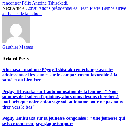
rencontrer Félix Antoine Tshisekedi.
Next Article
Consultations présidentielles : Jean Pierre Bemba arrive
au Palais de la nation.
Gauthier Masasu
Related
Posts
Kinshasa : madame Péguy Tshisuaka en échange avec les
adolescents et les jeunes sur le comportement favorable à la
santé et au bien être
Péguy Tshisuaka sur l’autonomisation de la femme : ” Nous
sommes de leaders d’opinions, alors nous devons chercher à
tout prix que notre entourage soit autonome pour ne pas nous
tirer vers le bas”
Péguy Tshisuaka sur la jeunesse congolaise : ” une jeunesse qui
se lève pour son pays gagne toujours