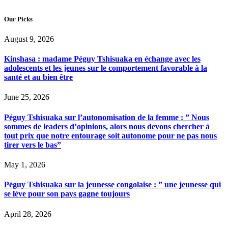
Our Picks
August 9, 2026
Kinshasa : madame Péguy Tshisuaka en échange avec les
adolescents et les jeunes sur le comportement favorable à la
santé et au bien être
June 25, 2026
Péguy Tshisuaka sur l’autonomisation de la femme : ” Nous
sommes de leaders d’opinions, alors nous devons chercher à
tout prix que notre entourage soit autonome pour ne pas nous
tirer vers le bas”
May 1, 2026
Péguy Tshisuaka sur la jeunesse congolaise : ” une jeunesse qui
se lève pour son pays gagne toujours
April 28, 2026