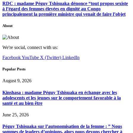
RDC : madame Péguy Tshisuaka dénonce “tout propos sexiste
à l’égard des femmes élevées en dignité au Congo
principalement la première ministre qui venait de faire l’objet
About
We're social, connect with us:
Facebook
YouTube
X (Twitter)
LinkedIn
Popular Posts
August 9, 2026
Kinshasa : madame Péguy Tshisuaka en échange avec les
adolescents et les jeunes sur le comportement favorable à la
santé et au bien être
June 25, 2026
Péguy Tshisuaka sur l’autonomisation de la femme : ” Nous
sommes de leaders d’opinions, alors nous devons chercher à