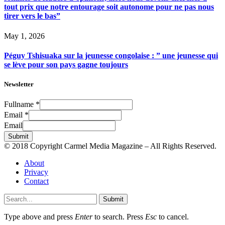
tout prix que notre entourage soit autonome pour ne pas nous
tirer vers le bas”
May 1, 2026
Péguy Tshisuaka sur la jeunesse congolaise : ” une jeunesse qui
se lève pour son pays gagne toujours
Newsletter
Fullname
*
Email
*
Email
Submit
© 2018 Copyright Carmel Media Magazine – All Rights Reserved.
About
Privacy
Contact
Submit
Type above and press
Enter
to search. Press
Esc
to cancel.