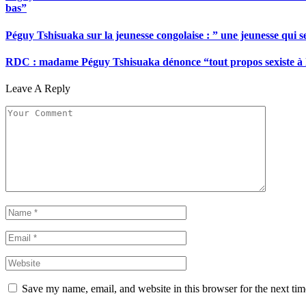
bas”
Péguy Tshisuaka sur la jeunesse congolaise : ” une jeunesse qui 
RDC : madame Péguy Tshisuaka dénonce “tout propos sexiste à l’é
Leave A Reply
Save my name, email, and website in this browser for the next ti