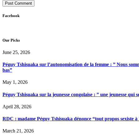
Facebook
Our Picks
June 25, 2026
Péguy Tshisuaka sur l’autonomisation de la femme : ” Nous somme
bas”
May 1, 2026
Péguy Tshisuaka sur la jeunesse congolaise : ” une jeunesse qui 
April 28, 2026
RDC : madame Péguy Tshisuaka dénonce “tout propos sexiste à l’é
March 21, 2026