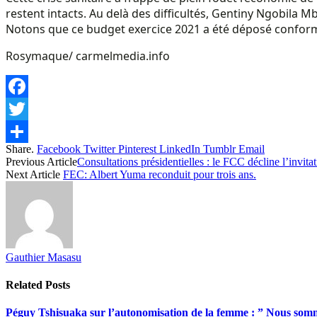
restent intacts. Au delà des difficultés, Gentiny Ngobila 
Notons que ce budget exercice 2021 a été déposé conformé
Rosymaque/ carmelmedia.info
Facebook
Twitter
Share.
Facebook
Twitter
Pinterest
LinkedIn
Tumblr
Email
Share
Previous Article
Consultations présidentielles : le FCC décline l’invita
Next Article
FEC: Albert Yuma reconduit pour trois ans.
Gauthier Masasu
Related
Posts
Péguy Tshisuaka sur l’autonomisation de la femme : ” Nous somme