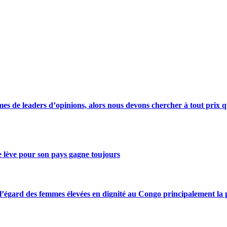
s de leaders d’opinions, alors nous devons chercher à tout prix qu
se lève pour son pays gagne toujours
gard des femmes élevées en dignité au Congo principalement la pre