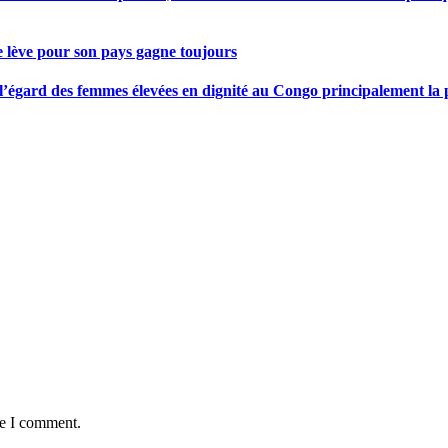
se lève pour son pays gagne toujours
gard des femmes élevées en dignité au Congo principalement la pre
me I comment.