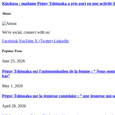
Kinshasa : madame Péguy Tshisuaka a pris part en une activité 
About
We're social, connect with us:
Facebook
YouTube
X (Twitter)
LinkedIn
Popular Posts
June 25, 2026
Péguy Tshisuaka sur l’autonomisation de la femme : ” Nous somme
bas”
May 1, 2026
Péguy Tshisuaka sur la jeunesse congolaise : ” une jeunesse qui 
April 28, 2026