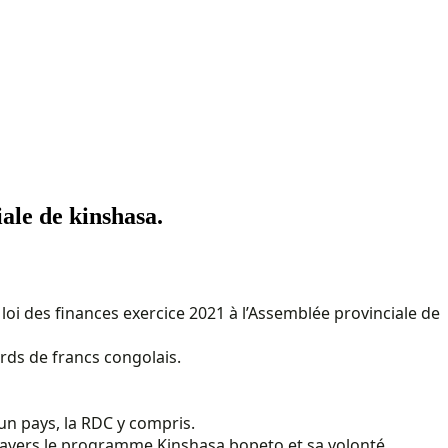
ale de kinshasa.
oi des finances exercice 2021 à l’Assemblée provinciale de
ards de francs congolais.
un pays, la RDC y compris.
 à travers le programme Kinshasa bopeto et sa volonté