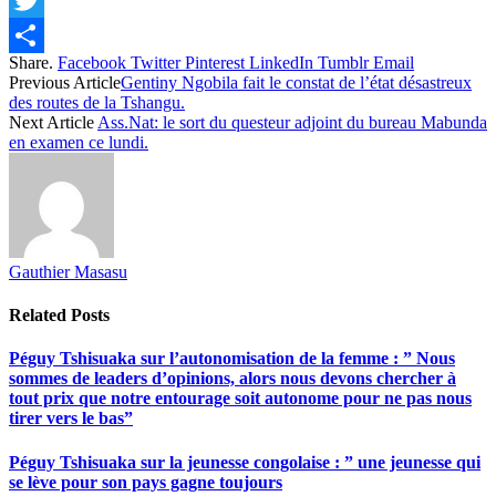
Twitter
Share.
Facebook
Twitter
Pinterest
LinkedIn
Tumblr
Email
Share
Previous Article
Gentiny Ngobila fait le constat de l’état désastreux
des routes de la Tshangu.
Next Article
Ass.Nat: le sort du questeur adjoint du bureau Mabunda
en examen ce lundi.
Gauthier Masasu
Related
Posts
Péguy Tshisuaka sur l’autonomisation de la femme : ” Nous
sommes de leaders d’opinions, alors nous devons chercher à
tout prix que notre entourage soit autonome pour ne pas nous
tirer vers le bas”
Péguy Tshisuaka sur la jeunesse congolaise : ” une jeunesse qui
se lève pour son pays gagne toujours