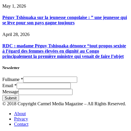
May 1, 2026
Péguy Tshisuaka sur la jeunesse congolaise : ” une jeunesse qui
se lève pour son pays gagne toujours
April 28, 2026
RDC : madame Péguy Tshisuaka dénonce “tout propos sexiste
à l’égard des femmes élevées en dignité au Congo
principalement la première ministre qui venait de faire l’objet
Newsletter
Fullname
*
Email
*
Message
Submit
© 2018 Copyright Carmel Media Magazine – All Rights Reserved.
About
Privacy
Contact