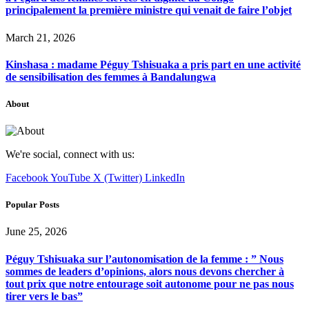
principalement la première ministre qui venait de faire l’objet
March 21, 2026
Kinshasa : madame Péguy Tshisuaka a pris part en une activité
de sensibilisation des femmes à Bandalungwa
About
We're social, connect with us:
Facebook
YouTube
X (Twitter)
LinkedIn
Popular Posts
June 25, 2026
Péguy Tshisuaka sur l’autonomisation de la femme : ” Nous
sommes de leaders d’opinions, alors nous devons chercher à
tout prix que notre entourage soit autonome pour ne pas nous
tirer vers le bas”