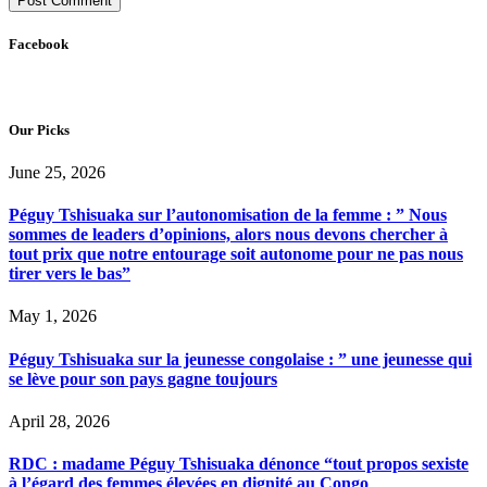
Facebook
Our Picks
June 25, 2026
Péguy Tshisuaka sur l’autonomisation de la femme : ” Nous
sommes de leaders d’opinions, alors nous devons chercher à
tout prix que notre entourage soit autonome pour ne pas nous
tirer vers le bas”
May 1, 2026
Péguy Tshisuaka sur la jeunesse congolaise : ” une jeunesse qui
se lève pour son pays gagne toujours
April 28, 2026
RDC : madame Péguy Tshisuaka dénonce “tout propos sexiste
à l’égard des femmes élevées en dignité au Congo